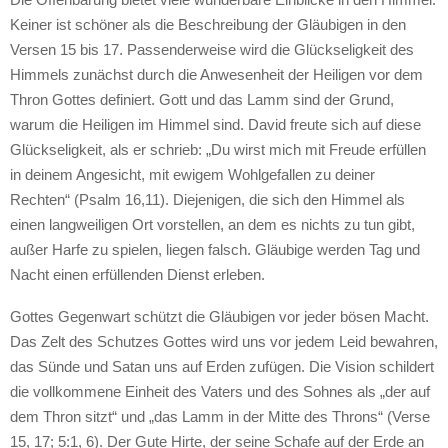
Keiner ist schöner als die Beschreibung der Gläubigen in den
Versen 15 bis 17. Passenderweise wird die Glückseligkeit des
Himmels zunächst durch die Anwesenheit der Heiligen vor dem
Thron Gottes definiert. Gott und das Lamm sind der Grund,
warum die Heiligen im Himmel sind. David freute sich auf diese
Glückseligkeit, als er schrieb: „Du wirst mich mit Freude erfüllen
in deinem Angesicht, mit ewigem Wohlgefallen zu deiner
Rechten“ (Psalm 16,11). Diejenigen, die sich den Himmel als
einen langweiligen Ort vorstellen, an dem es nichts zu tun gibt,
außer Harfe zu spielen, liegen falsch. Gläubige werden Tag und
Nacht einen erfüllenden Dienst erleben.
Gottes Gegenwart schützt die Gläubigen vor jeder bösen Macht.
Das Zelt des Schutzes Gottes wird uns vor jedem Leid bewahren,
das Sünde und Satan uns auf Erden zufügen. Die Vision schildert
die vollkommene Einheit des Vaters und des Sohnes als „der auf
dem Thron sitzt“ und „das Lamm in der Mitte des Throns“ (Verse
15, 17; 5:1, 6). Der Gute Hirte, der seine Schafe auf der Erde an