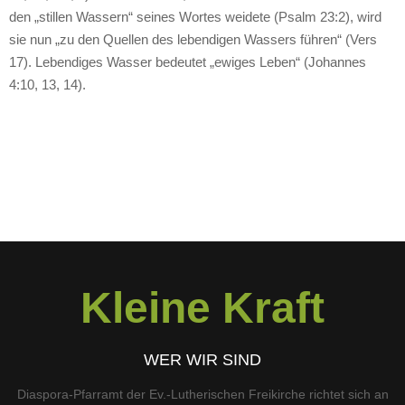
den „stillen Wassern“ seines Wortes weidete (Psalm 23:2), wird
sie nun „zu den Quellen des lebendigen Wassers führen“ (Vers
17). Lebendiges Wasser bedeutet „ewiges Leben“ (Johannes
4:10, 13, 14).
Kleine Kraft
WER WIR SIND
Diaspora-Pfarramt der Ev.-Lutherischen Freikirche richtet sich an