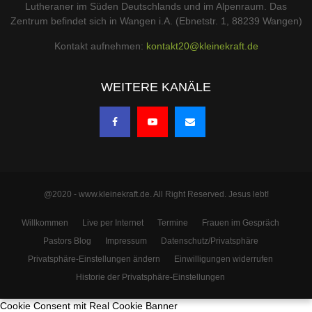
Lutheraner im Süden Deutschlands und im Alpenraum. Das
Zentrum befindet sich in Wangen i.A. (Ebnetstr. 1, 88239 Wangen)
Kontakt aufnehmen:
kontakt20@kleinekraft.de
WEITERE KANÄLE
@2020 - www.kleinekraft.de. All Right Reserved. Jesus lebt!
Willkommen
Live per Internet
Termine
Frauen im Gespräch
Pastors Blog
Impressum
Datenschutz/Privatsphäre
Privatsphäre-Einstellungen ändern
Einwilligungen widerrufen
Historie der Privatsphäre-Einstellungen
Cookie Consent mit Real Cookie Banner