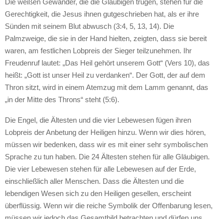
Die weißen Gewänder, die die Gläubigen trugen, stehen für die
Gerechtigkeit, die Jesus ihnen gutgeschrieben hat, als er ihre
Sünden mit seinem Blut abwusch (3:4, 5, 13, 14). Die
Palmzweige, die sie in der Hand hielten, zeigten, dass sie bereit
waren, am festlichen Lobpreis der Sieger teilzunehmen. Ihr
Freudenruf lautet: „Das Heil gehört unserem Gott“ (Vers 10), das
heißt: „Gott ist unser Heil zu verdanken“. Der Gott, der auf dem
Thron sitzt, wird in einem Atemzug mit dem Lamm genannt, das
„in der Mitte des Throns“ steht (5:6).
Die Engel, die Ältesten und die vier Lebewesen fügen ihren
Lobpreis der Anbetung der Heiligen hinzu. Wenn wir dies hören,
müssen wir bedenken, dass wir es mit einer sehr symbolischen
Sprache zu tun haben. Die 24 Ältesten stehen für alle Gläubigen.
Die vier Lebewesen stehen für alle Lebewesen auf der Erde,
einschließlich aller Menschen. Dass die Ältesten und die
lebendigen Wesen sich zu den Heiligen gesellen, erscheint
überflüssig. Wenn wir die reiche Symbolik der Offenbarung lesen,
müssen wir jedoch das Gesamtbild betrachten und dürfen uns