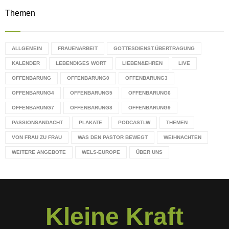
Themen
ALLGEMEIN
FRAUENARBEIT
GOTTESDIENST.ÜBERTRAGUNG
KALENDER
LEBENDIGES WORT
LIEBEN&EHREN
LIVE
OFFENBARUNG
OFFENBARUNG0
OFFENBARUNG3
OFFENBARUNG4
OFFENBARUNG5
OFFENBARUNG6
OFFENBARUNG7
OFFENBARUNG8
OFFENBARUNG9
PASSIONSANDACHT
PLAKATE
PODCASTLW
THEMEN
VON FRAU ZU FRAU
WAS DEN PASTOR BEWEGT
WEIHNACHTEN
WEITERE ANGEBOTE
WELS-EUROPE
ÜBER UNS
Kleine Kraft