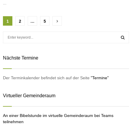
...
Seitennummerierung
1
2
…
5
der
S
Beiträge
e
a
S
r
Nächste Termine
c
E
h
f
A
o
Der Terminkalender befindet sich auf der Seite
"Termine"
r
R
:
Virtueller Gemeinderaum
C
H
An einer Bibelstunde im virtuelle Gemeinderaum bei Teams
teilnehmen