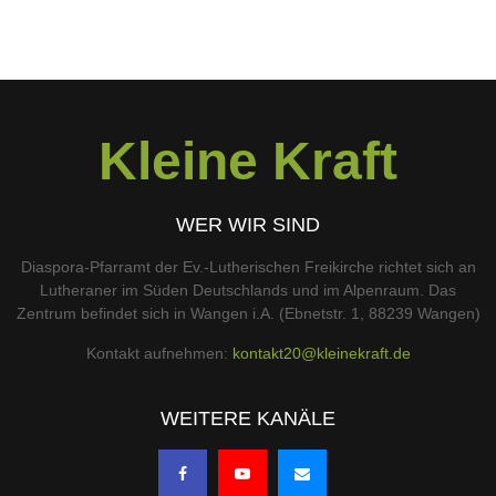
Kleine Kraft
WER WIR SIND
Diaspora-Pfarramt der Ev.-Lutherischen Freikirche richtet sich an
Lutheraner im Süden Deutschlands und im Alpenraum. Das
Zentrum befindet sich in Wangen i.A. (Ebnetstr. 1, 88239 Wangen)
Kontakt aufnehmen:
kontakt20@kleinekraft.de
WEITERE KANÄLE