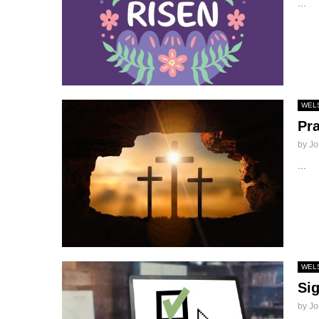
...
WELS
Pra
by
Jo
...
WELS
Sig
by
Jo