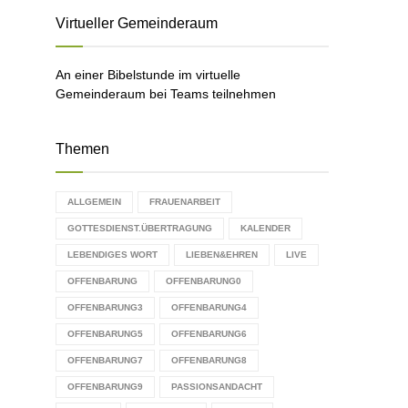
C
Virtueller Gemeinderaum
H
An einer Bibelstunde im virtuelle
Gemeinderaum bei Teams teilnehmen
Themen
ALLGEMEIN
FRAUENARBEIT
GOTTESDIENST.ÜBERTRAGUNG
KALENDER
LEBENDIGES WORT
LIEBEN&EHREN
LIVE
OFFENBARUNG
OFFENBARUNG0
OFFENBARUNG3
OFFENBARUNG4
OFFENBARUNG5
OFFENBARUNG6
OFFENBARUNG7
OFFENBARUNG8
OFFENBARUNG9
PASSIONSANDACHT