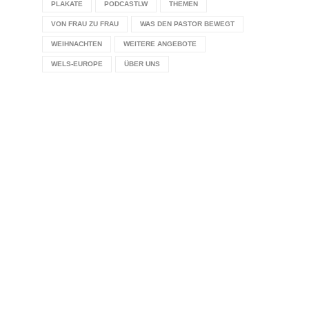
PLAKATE
PODCASTLW
THEMEN
VON FRAU ZU FRAU
WAS DEN PASTOR BEWEGT
WEIHNACHTEN
WEITERE ANGEBOTE
WELS-EUROPE
ÜBER UNS