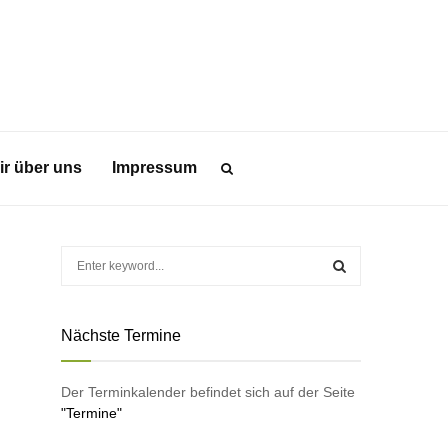
ir über uns
Impressum
S
e
a
S
r
Nächste Termine
c
E
h
f
A
Der Terminkalender befindet sich auf der Seite
o
"Termine"
r
R
: