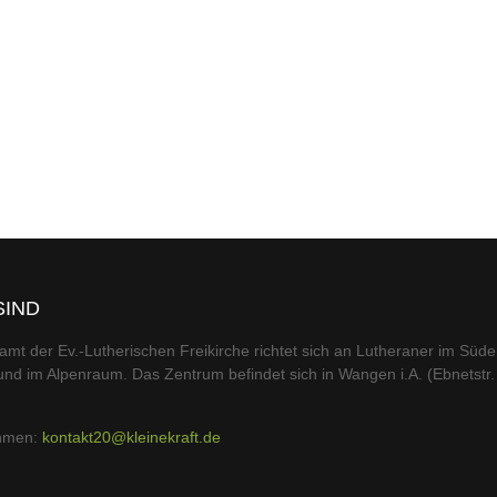
SIND
amt der Ev.-Lutherischen Freikirche richtet sich an Lutheraner im Süd
nd im Alpenraum. Das Zentrum befindet sich in Wangen i.A. (Ebnetstr.
ehmen:
kontakt20@kleinekraft.de