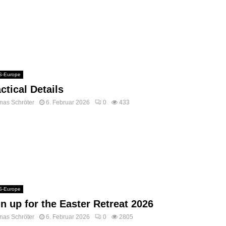
-Europe
ctical Details
nas Schröter
6. Februar 2026
0
433
-Europe
n up for the Easter Retreat 2026
nas Schröter
6. Februar 2026
0
2805