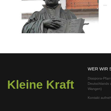
...
WER WIR 
Diaspora-Pfarr
Kleine Kraft
Deutschlands u
Wangen)
Kontakt aufn