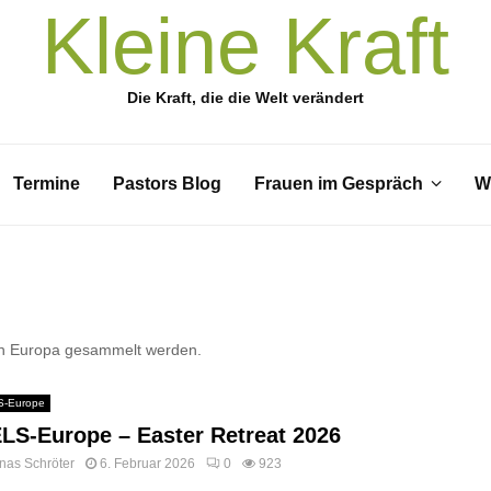
Kleine Kraft
Die Kraft, die die Welt verändert
Termine
Pastors Blog
Frauen im Gespräch
W
r in Europa gesammelt werden.
-Europe
LS-Europe – Easter Retreat 2026
nas Schröter
6. Februar 2026
0
923