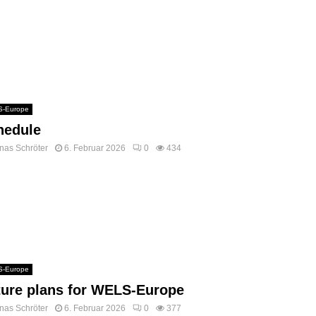
-Europe
hedule
nas Schröter
6. Februar 2026
0
434
-Europe
ture plans for WELS-Europe
nas Schröter
6. Februar 2026
0
377