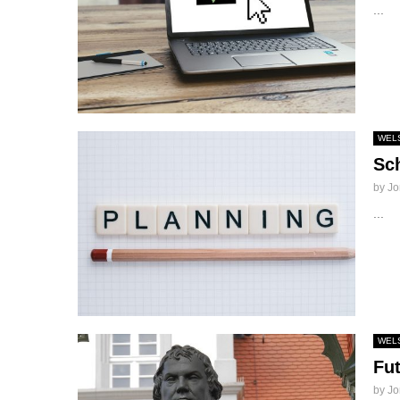
...
WELS
Sc
by
Jo
...
WELS
Fu
by
Jo