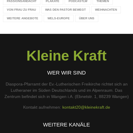
PASSIONSANDACHT
PLAKATE
PODCASTLW
THEMEN
VON FRAU ZU FRAU
WAS DEN PASTOR BEWEGT
WEIHNACHTEN
WEITERE ANGEBOTE
WELS-EUROPE
ÜBER UNS
Kleine Kraft
WER WIR SIND
Diaspora-Pfarramt der Ev.-Lutherischen Freikirche richtet sich an
Lutheraner im Süden Deutschlands und im Alpenraum. Das
Zentrum befindet sich in Wangen i.A. (Ebnetstr. 1, 88239 Wangen)
Kontakt aufnehmen:
kontakt20@kleinekraft.de
WEITERE KANÄLE