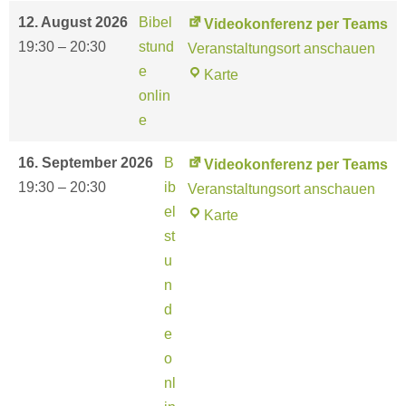
12. August 2026
Bibel
Videokonferenz per Teams
19:30
–
20:30
stund
Veranstaltungsort anschauen
e
V
Karte
onlin
i
e
d
e
16. September 2026
B
Videokonferenz per Teams
o
19:30
–
20:30
ib
Veranstaltungsort anschauen
k
el
V
Karte
o
st
i
n
u
d
f
n
e
e
d
o
r
e
k
e
o
o
n
nl
n
z