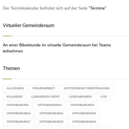
f
A
o
Der Terminkalender befindet sich auf der Seite
"Termine"
r
R
:
Virtueller Gemeinderaum
C
H
An einer Bibelstunde im virtuelle Gemeinderaum bei Teams
teilnehmen
Themen
ALLGEMEIN
FRAUENARBEIT
GOTTESDIENST.ÜBERTRAGUNG
KALENDER
LEBENDIGES WORT
LIEBEN&EHREN
LIVE
OFFENBARUNG
OFFENBARUNG0
OFFENBARUNG3
OFFENBARUNG4
OFFENBARUNG5
OFFENBARUNG6
OFFENBARUNG7
OFFENBARUNG8
OFFENBARUNG9