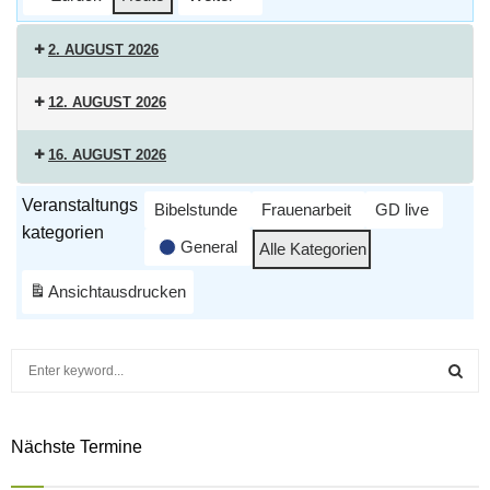
r
T
2. AUGUST 2026
e
10:00:
a
12. AUGUST 2026
Gottesdienst
m
19:30:
in
16. AUGUST 2026
s
Bibelstunde
Wangen
10:00:
online
i.A.
Veranstaltungs
Bibelstunde
Frauenarbeit
GD live
Gottesdienst
kategorien
in
General
Alle Kategorien
Wangen
Ansicht
ausdrucken
i.A.
S
e
a
S
r
Nächste Termine
c
E
h