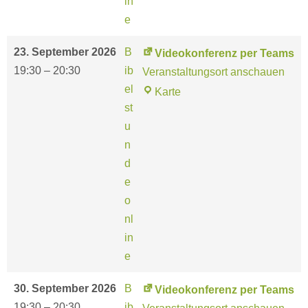
in
f
p
e
e
e
r
r
23. September 2026
B
Videokonferenz per Teams
e
T
19:30
–
20:30
ib
Veranstaltungsort anschauen
n
e
el
V
Karte
z
a
st
i
p
m
u
d
e
s
n
e
r
d
o
T
e
k
e
o
o
a
nl
n
m
in
f
s
e
e
r
30. September 2026
B
Videokonferenz per Teams
e
19:30
–
20:30
ib