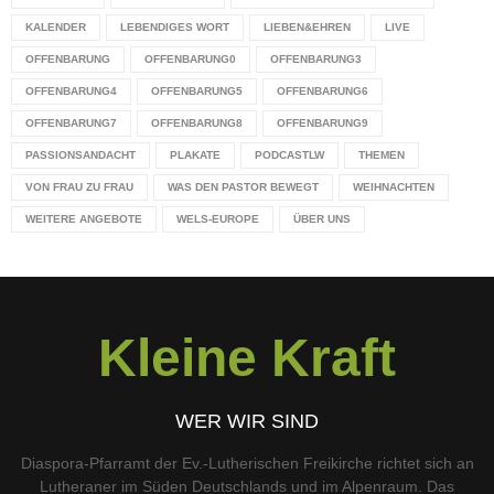
KALENDER
LEBENDIGES WORT
LIEBEN&EHREN
LIVE
OFFENBARUNG
OFFENBARUNG0
OFFENBARUNG3
OFFENBARUNG4
OFFENBARUNG5
OFFENBARUNG6
OFFENBARUNG7
OFFENBARUNG8
OFFENBARUNG9
PASSIONSANDACHT
PLAKATE
PODCASTLW
THEMEN
VON FRAU ZU FRAU
WAS DEN PASTOR BEWEGT
WEIHNACHTEN
WEITERE ANGEBOTE
WELS-EUROPE
ÜBER UNS
Kleine Kraft
WER WIR SIND
Diaspora-Pfarramt der Ev.-Lutherischen Freikirche richtet sich an
Lutheraner im Süden Deutschlands und im Alpenraum. Das