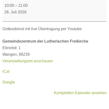
Gottesdienst
10:00
–
11:00
in
26. Juli 2026
Wangen
i.A.
Gottesdienst mit live Übertragung per Youtube
Gemeindezentrum der Lutherischen Freikirche
Ebnetstr. 1
Wangen
,
88239
Veranstaltungsort anschauen
iCal
Google
Kompletten Kalender ansehen