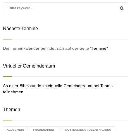
S
e
a
S
r
Nächste Termine
c
E
h
f
A
o
Der Terminkalender befindet sich auf der Seite
"Termine"
r
R
:
Virtueller Gemeinderaum
C
H
An einer Bibelstunde im virtuelle Gemeinderaum bei Teams
teilnehmen
Themen
ALLGEMEIN
FRAUENARBEIT
GOTTESDIENST.ÜBERTRAGUNG