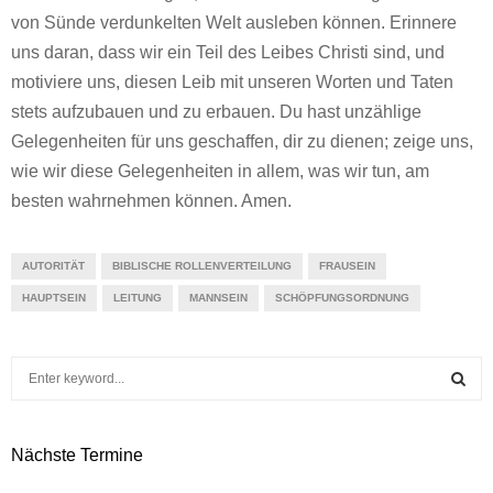
von Sünde verdunkelten Welt ausleben können. Erinnere
uns daran, dass wir ein Teil des Leibes Christi sind, und
motiviere uns, diesen Leib mit unseren Worten und Taten
stets aufzubauen und zu erbauen. Du hast unzählige
Gelegenheiten für uns geschaffen, dir zu dienen; zeige uns,
wie wir diese Gelegenheiten in allem, was wir tun, am
besten wahrnehmen können. Amen.
AUTORITÄT
BIBLISCHE ROLLENVERTEILUNG
FRAUSEIN
HAUPTSEIN
LEITUNG
MANNSEIN
SCHÖPFUNGSORDNUNG
S
e
a
S
r
Nächste Termine
c
E
h