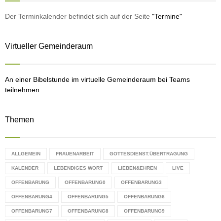
f
A
o
Der Terminkalender befindet sich auf der Seite
"Termine"
r
R
:
Virtueller Gemeinderaum
C
H
An einer Bibelstunde im virtuelle Gemeinderaum bei Teams
teilnehmen
Themen
ALLGEMEIN
FRAUENARBEIT
GOTTESDIENST.ÜBERTRAGUNG
KALENDER
LEBENDIGES WORT
LIEBEN&EHREN
LIVE
OFFENBARUNG
OFFENBARUNG0
OFFENBARUNG3
OFFENBARUNG4
OFFENBARUNG5
OFFENBARUNG6
OFFENBARUNG7
OFFENBARUNG8
OFFENBARUNG9