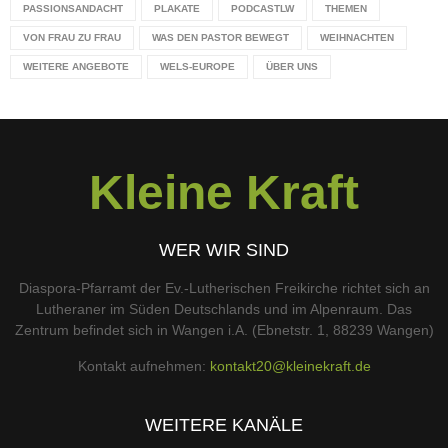
PASSIONSANDACHT
PLAKATE
PODCASTLW
THEMEN
VON FRAU ZU FRAU
WAS DEN PASTOR BEWEGT
WEIHNACHTEN
WEITERE ANGEBOTE
WELS-EUROPE
ÜBER UNS
Kleine Kraft
WER WIR SIND
Diaspora-Pfarramt der Ev.-Lutherischen Freikirche richtet sich an
Lutheraner im Süden Deutschlands und im Alpenraum. Das
Zentrum befindet sich in Wangen i.A. (Ebnetstr. 1, 88239 Wangen)
Kontakt aufnehmen:
kontakt20@kleinekraft.de
WEITERE KANÄLE