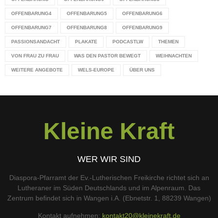
OFFENBARUNG4
OFFENBARUNG5
OFFENBARUNG6
OFFENBARUNG7
OFFENBARUNG8
OFFENBARUNG9
PASSIONSANDACHT
PLAKATE
PODCASTLW
THEMEN
VON FRAU ZU FRAU
WAS DEN PASTOR BEWEGT
WEIHNACHTEN
WEITERE ANGEBOTE
WELS-EUROPE
ÜBER UNS
Kleine Kraft
WER WIR SIND
Diaspora-Pfarramt der Ev.-Lutherischen Freikirche richtet sich an
Lutheraner im Süden Deutschlands und im Alpenraum. Das
Zentrum befindet sich in Wangen i.A. (Ebnetstr. 1, 88239 Wangen)
Kontakt aufnehmen:
kontakt20@kleinekraft.de