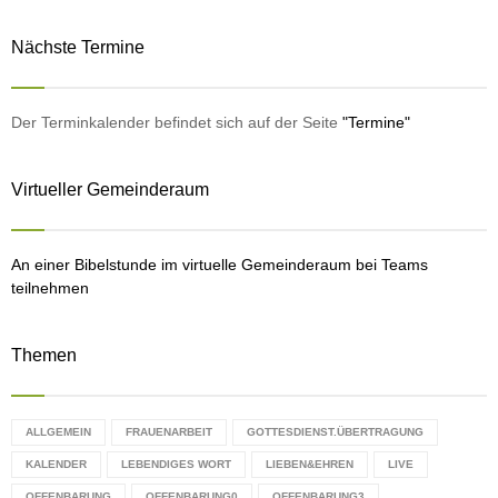
a
S
r
Nächste Termine
c
E
h
f
A
o
Der Terminkalender befindet sich auf der Seite
"Termine"
r
R
:
Virtueller Gemeinderaum
C
H
An einer Bibelstunde im virtuelle Gemeinderaum bei Teams
teilnehmen
Themen
ALLGEMEIN
FRAUENARBEIT
GOTTESDIENST.ÜBERTRAGUNG
KALENDER
LEBENDIGES WORT
LIEBEN&EHREN
LIVE
OFFENBARUNG
OFFENBARUNG0
OFFENBARUNG3