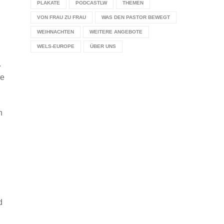
PLAKATE
PODCASTLW
THEMEN
VON FRAU ZU FRAU
WAS DEN PASTOR BEWEGT
WEIHNACHTEN
WEITERE ANGEBOTE
WELS-EUROPE
ÜBER UNS
.
re
n
d