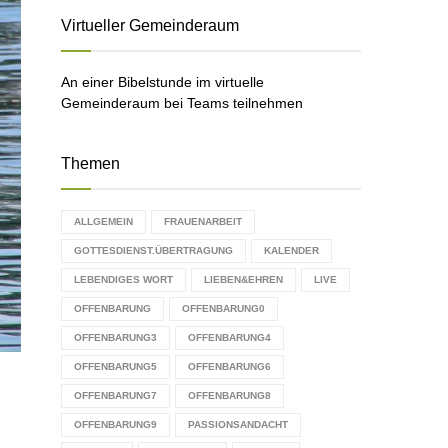
C
Virtueller Gemeinderaum
H
An einer Bibelstunde im virtuelle
Gemeinderaum bei Teams teilnehmen
Themen
ALLGEMEIN
FRAUENARBEIT
GOTTESDIENST.ÜBERTRAGUNG
KALENDER
LEBENDIGES WORT
LIEBEN&EHREN
LIVE
OFFENBARUNG
OFFENBARUNG0
OFFENBARUNG3
OFFENBARUNG4
OFFENBARUNG5
OFFENBARUNG6
OFFENBARUNG7
OFFENBARUNG8
OFFENBARUNG9
PASSIONSANDACHT