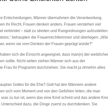
die Entscheidungen, Männer übernahmen die Verantwortung.
en ihr Recht. Frauen denken anders. Frauen verstehen viel
d verbindet – statt zu streiten und Rangordnungen aufzustellen
chtslos,“ behaupten die Frauenrechtlerinnen und überlegen: „Wä
licher, wenn sie vom Denken der Frauen geprägt würde?“
haben sich die Einsicht angeeignet, dass man(n) der weibliche
sen sollte. Nicht selten ziehen Männer sich aus der
die Frau ihr Programm durchziehen. Sie macht ja ohnehin alles
auplan Gottes für die Ehe? Gott hat den Männern andere
en sich vom Moment und von den Gefühlen leiten, die man
t, was zu tun ist, wenn das eine Kind schreit und das andere Kin
m Unterschied dazu, die Dinge zuerst zu durchdenken. Sie