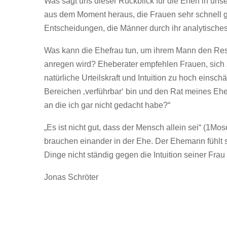
Was sagt uns dieser Rückblick für die Ehen in un
aus dem Moment heraus, die Frauen sehr schnell 
Entscheidungen, die Männer durch ihr analytisch
Was kann die Ehefrau tun, um ihrem Mann den Resp
anregen wird? Eheberater empfehlen Frauen, sich z
natürliche Urteilskraft und Intuition zu hoch einsc
Bereichen ‚verführbar‘ bin und den Rat meines Eh
an die ich gar nicht gedacht habe?“
„Es ist nicht gut, dass der Mensch allein sei“ (1Mo
brauchen einander in der Ehe. Der Ehemann fühlt s
Dinge nicht ständig gegen die Intuition seiner Frau
Jonas Schröter