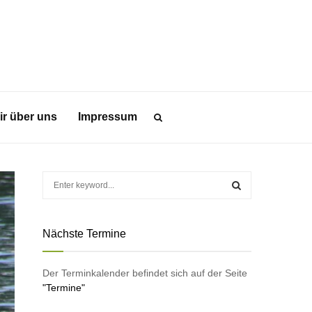
ir über uns
Impressum
S
e
a
S
r
Nächste Termine
c
E
h
f
A
Der Terminkalender befindet sich auf der Seite
o
"Termine"
r
R
: