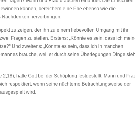
seren Tagen? Mann und Frau brauchen einander. Die Einsichten
gewinnen können, bereichern eine Ehe ebenso wie die
es Nachdenken hervorbringen.
ekt zu zeigen, der ihn zu einem liebevollen Umgang mit ihr
wei Fragen zu stellen. Erstens: „Könnte es sein, dass ich mein
hätze?“ Und zweitens: „Könnte es sein, dass ich in manchen
emannes brauche, weil er durch seine Überlegungen Dinge sieh
se 2,18), hatte Gott bei der Schöpfung festgestellt. Mann und Fra
ich respektiert, wenn seine nüchterne Betrachtungsweise der
 ausgespielt wird.