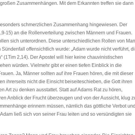
h großen Zusammenhängen. Mit dem Erkannten treffen sie dann
em besonders schmerzlichen Zusammenhang hingewiesen. Der
(2,9-15) an die Rollenverteilung zwischen Männern und Frauen.
len sich unterordnen. Diese unterschiedlichen Rollen von Ma
Sündenfall offensichtlich wurde: „Adam wurde nicht verführt, d
“ (1Tim 2,14). Der Apostel will hier keine chauvinistischen
ehen würden. Vielmehr gibt er einen tiefen Einblick in die
en. Ja, Männer sollten auf ihre Frauen hören, die mit dieser
en ihrerseits nicht die Einsicht beiseiteschieben, die Gott ihren
en Art zu denken ausstattet. Statt auf Adams Rat zu hören,
ren Anblick der Frucht überzeugen und von der Aussicht, klug z
ammenhänge erinnern müssen, nämlich das göttliche Verbot un
Adam ließ sich von seiner Frau leiten und so versündigten sie