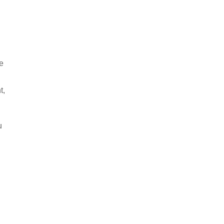
e
t,
u