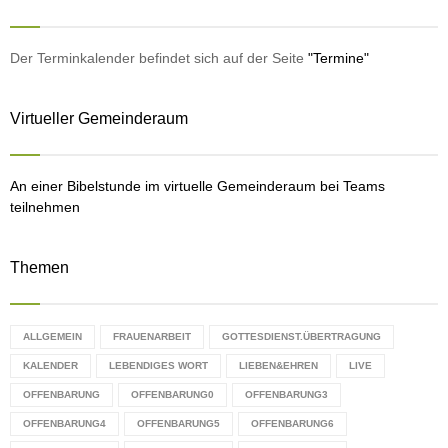
E
h
f
A
o
Der Terminkalender befindet sich auf der Seite
"Termine"
r
R
:
Virtueller Gemeinderaum
C
H
An einer Bibelstunde im virtuelle Gemeinderaum bei Teams
teilnehmen
Themen
ALLGEMEIN
FRAUENARBEIT
GOTTESDIENST.ÜBERTRAGUNG
KALENDER
LEBENDIGES WORT
LIEBEN&EHREN
LIVE
OFFENBARUNG
OFFENBARUNG0
OFFENBARUNG3
OFFENBARUNG4
OFFENBARUNG5
OFFENBARUNG6