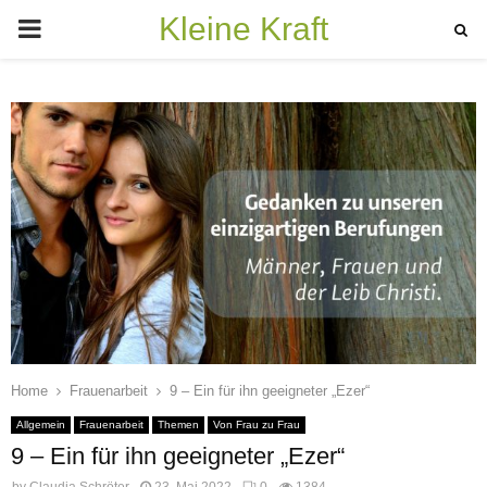
Kleine Kraft
PRIMARY
MENU
Home
Frauenarbeit
9 – Ein für ihn geeigneter „Ezer“
Allgemein
Frauenarbeit
Themen
Von Frau zu Frau
9 – Ein für ihn geeigneter „Ezer“
by
Claudia Schröter
23. Mai 2022
0
1384