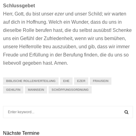
Schlussgebet
Herr, Gott, du bist unser
ezer
und unser Schild; wir warten
auf dich in Hoffnung. Welch ein Wunder, dass du uns in
dieselbe Rolle berufen hast, die du selbst ausübst! Schenke
uns ein Gefühl der Zufriedenheit, wenn wir uns bemühen,
unsere Helferrolle treu auszuüben, und gib, dass wir immer
Freude und Erfüllung in der Berufung finden, die du uns so
liebevoll gegeben hast. Amen.
BIBLISCHE ROLLENVERTEILUNG
EHE
EZER
FRAUSEIN
GEHILFIN
MANNSEIN
SCHÖPFUNGSORDNUNG
S
e
a
S
r
Nächste Termine
c