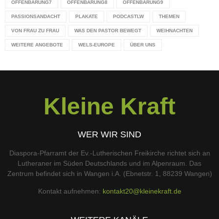
OFFENBARUNG7
OFFENBARUNG8
OFFENBARUNG9
PASSIONSANDACHT
PLAKATE
PODCASTLW
THEMEN
VON FRAU ZU FRAU
WAS DEN PASTOR BEWEGT
WEIHNACHTEN
WEITERE ANGEBOTE
WELS-EUROPE
ÜBER UNS
Kleine Kraft
WER WIR SIND
Diaspora-Pfarramt der Ev.-Lutherischen Freikirche richtet sich an
Lutheraner im Süden Deutschlands und im Alpenraum. Das
Zentrum befindet sich in Wangen i.A. (Ebnetstr. 1, 88239 Wangen)
Kontakt aufnehmen:
kontakt20@kleinekraft.de