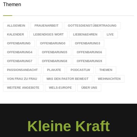
Themen
ALLGEMEIN
FRAUENARBEIT
GOTTESDIENST.ÜBERTRAGUNG
KALENDER
LEBENDIGES WORT
LIEBEN&EHREN
LIVE
OFFENBARUNG
OFFENBARUNG0
OFFENBARUNG3
OFFENBARUNG4
OFFENBARUNG5
OFFENBARUNG6
OFFENBARUNG7
OFFENBARUNG8
OFFENBARUNG9
PASSIONSANDACHT
PLAKATE
PODCASTLW
THEMEN
VON FRAU ZU FRAU
WAS DEN PASTOR BEWEGT
WEIHNACHTEN
WEITERE ANGEBOTE
WELS-EUROPE
ÜBER UNS
Kleine Kraft