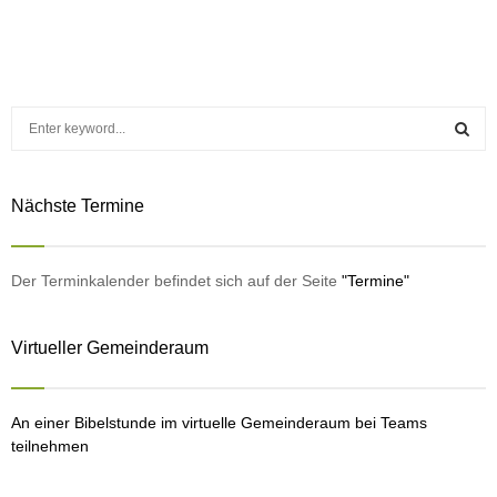
S
e
a
S
r
Nächste Termine
c
E
h
f
A
o
Der Terminkalender befindet sich auf der Seite
"Termine"
r
R
:
Virtueller Gemeinderaum
C
H
An einer Bibelstunde im virtuelle Gemeinderaum bei Teams
teilnehmen