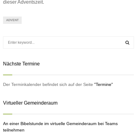
dieser Adventszeit.
ADVENT
S
e
a
S
r
Nächste Termine
c
E
h
f
A
o
Der Terminkalender befindet sich auf der Seite
"Termine"
r
R
:
Virtueller Gemeinderaum
C
H
An einer Bibelstunde im virtuelle Gemeinderaum bei Teams
teilnehmen