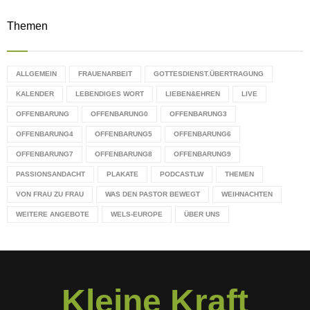
Themen
ALLGEMEIN
FRAUENARBEIT
GOTTESDIENST.ÜBERTRAGUNG
KALENDER
LEBENDIGES WORT
LIEBEN&EHREN
LIVE
OFFENBARUNG
OFFENBARUNG0
OFFENBARUNG3
OFFENBARUNG4
OFFENBARUNG5
OFFENBARUNG6
OFFENBARUNG7
OFFENBARUNG8
OFFENBARUNG9
PASSIONSANDACHT
PLAKATE
PODCASTLW
THEMEN
VON FRAU ZU FRAU
WAS DEN PASTOR BEWEGT
WEIHNACHTEN
WEITERE ANGEBOTE
WELS-EUROPE
ÜBER UNS
Kleine Kraft