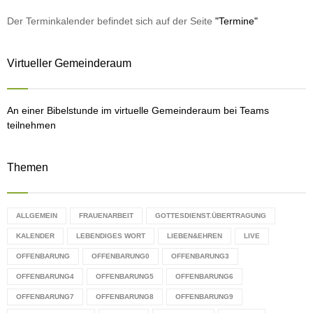
f
A
o
Der Terminkalender befindet sich auf der Seite
"Termine"
r
R
:
Virtueller Gemeinderaum
C
H
An einer Bibelstunde im virtuelle Gemeinderaum bei Teams
teilnehmen
Themen
ALLGEMEIN
FRAUENARBEIT
GOTTESDIENST.ÜBERTRAGUNG
KALENDER
LEBENDIGES WORT
LIEBEN&EHREN
LIVE
OFFENBARUNG
OFFENBARUNG0
OFFENBARUNG3
OFFENBARUNG4
OFFENBARUNG5
OFFENBARUNG6
OFFENBARUNG7
OFFENBARUNG8
OFFENBARUNG9