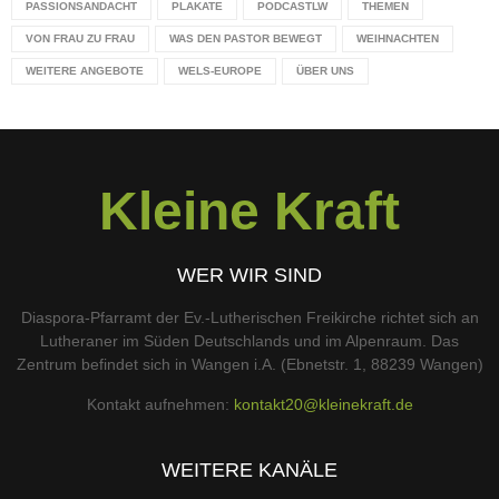
PASSIONSANDACHT
PLAKATE
PODCASTLW
THEMEN
VON FRAU ZU FRAU
WAS DEN PASTOR BEWEGT
WEIHNACHTEN
WEITERE ANGEBOTE
WELS-EUROPE
ÜBER UNS
Kleine Kraft
WER WIR SIND
Diaspora-Pfarramt der Ev.-Lutherischen Freikirche richtet sich an
Lutheraner im Süden Deutschlands und im Alpenraum. Das
Zentrum befindet sich in Wangen i.A. (Ebnetstr. 1, 88239 Wangen)
Kontakt aufnehmen:
kontakt20@kleinekraft.de
WEITERE KANÄLE