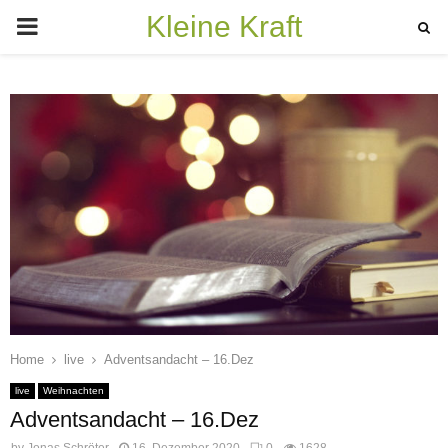
Kleine Kraft
PRIMARY
MENU
Home
live
Adventsandacht – 16.Dez
live
Weihnachten
Adventsandacht – 16.Dez
by
Jonas Schröter
16. Dezember 2020
0
1628