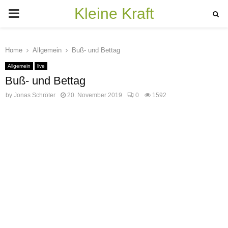
Kleine Kraft
PRIMARY
MENU
Home
Allgemein
Buß- und Bettag
Allgemein
live
Buß- und Bettag
by
Jonas Schröter
20. November 2019
0
1592