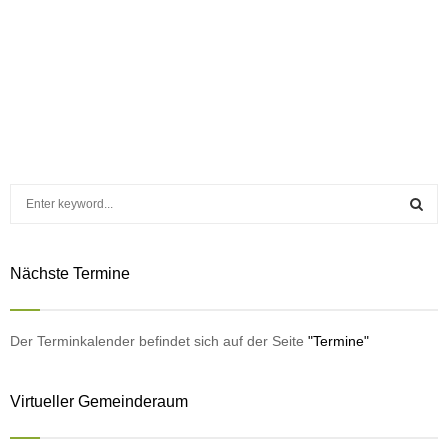
S
e
a
S
r
Nächste Termine
c
E
h
f
A
o
Der Terminkalender befindet sich auf der Seite
"Termine"
r
R
:
Virtueller Gemeinderaum
C
H