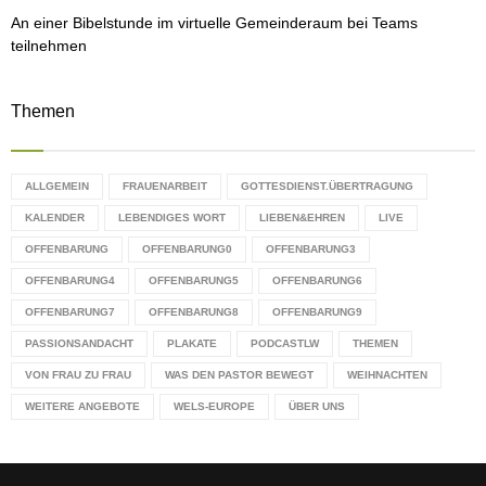
An einer Bibelstunde im virtuelle Gemeinderaum bei Teams
teilnehmen
Themen
ALLGEMEIN
FRAUENARBEIT
GOTTESDIENST.ÜBERTRAGUNG
KALENDER
LEBENDIGES WORT
LIEBEN&EHREN
LIVE
OFFENBARUNG
OFFENBARUNG0
OFFENBARUNG3
OFFENBARUNG4
OFFENBARUNG5
OFFENBARUNG6
OFFENBARUNG7
OFFENBARUNG8
OFFENBARUNG9
PASSIONSANDACHT
PLAKATE
PODCASTLW
THEMEN
VON FRAU ZU FRAU
WAS DEN PASTOR BEWEGT
WEIHNACHTEN
WEITERE ANGEBOTE
WELS-EUROPE
ÜBER UNS