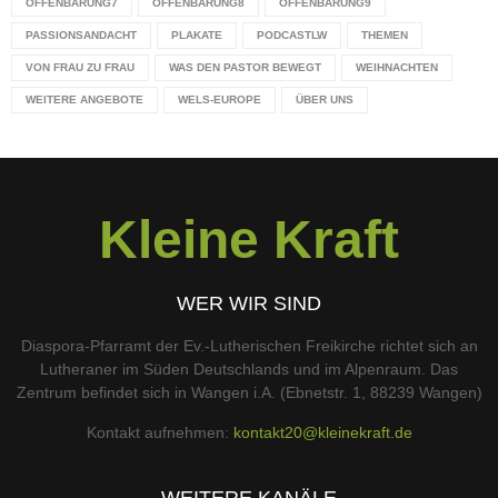
OFFENBARUNG7
OFFENBARUNG8
OFFENBARUNG9
PASSIONSANDACHT
PLAKATE
PODCASTLW
THEMEN
VON FRAU ZU FRAU
WAS DEN PASTOR BEWEGT
WEIHNACHTEN
WEITERE ANGEBOTE
WELS-EUROPE
ÜBER UNS
Kleine Kraft
WER WIR SIND
Diaspora-Pfarramt der Ev.-Lutherischen Freikirche richtet sich an
Lutheraner im Süden Deutschlands und im Alpenraum. Das
Zentrum befindet sich in Wangen i.A. (Ebnetstr. 1, 88239 Wangen)
Kontakt aufnehmen:
kontakt20@kleinekraft.de
WEITERE KANÄLE