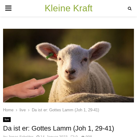
Kleine Kraft
PRIMARY
MENU
Home
live
Da ist er: Gottes Lamm (Joh 1, 29-41)
live
Da ist er: Gottes Lamm (Joh 1, 29-41)
by
Jonas Schröter
14. Januar 2023
0
998