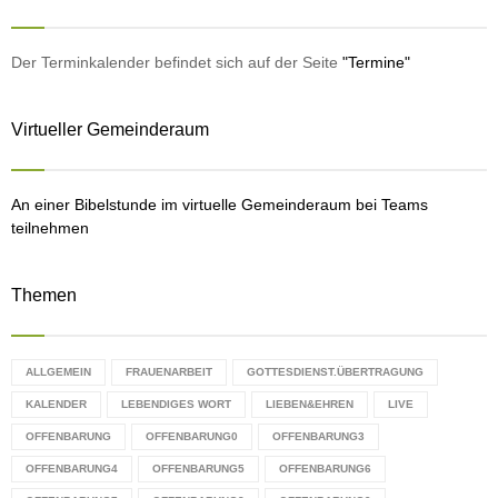
h
f
A
o
Der Terminkalender befindet sich auf der Seite
"Termine"
r
R
:
Virtueller Gemeinderaum
C
H
An einer Bibelstunde im virtuelle Gemeinderaum bei Teams
teilnehmen
Themen
ALLGEMEIN
FRAUENARBEIT
GOTTESDIENST.ÜBERTRAGUNG
KALENDER
LEBENDIGES WORT
LIEBEN&EHREN
LIVE
OFFENBARUNG
OFFENBARUNG0
OFFENBARUNG3
OFFENBARUNG4
OFFENBARUNG5
OFFENBARUNG6