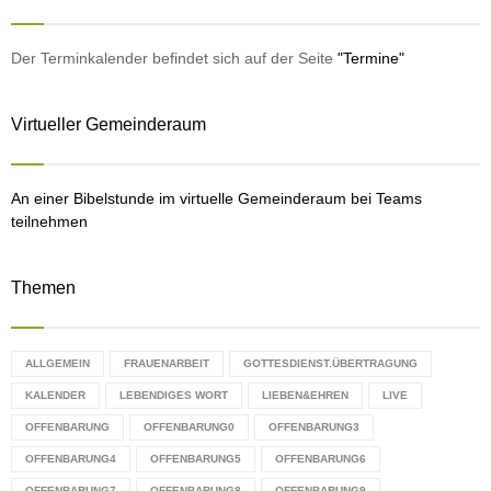
h
f
A
o
Der Terminkalender befindet sich auf der Seite
"Termine"
r
R
:
Virtueller Gemeinderaum
C
H
An einer Bibelstunde im virtuelle Gemeinderaum bei Teams
teilnehmen
Themen
ALLGEMEIN
FRAUENARBEIT
GOTTESDIENST.ÜBERTRAGUNG
KALENDER
LEBENDIGES WORT
LIEBEN&EHREN
LIVE
OFFENBARUNG
OFFENBARUNG0
OFFENBARUNG3
OFFENBARUNG4
OFFENBARUNG5
OFFENBARUNG6
OFFENBARUNG7
OFFENBARUNG8
OFFENBARUNG9