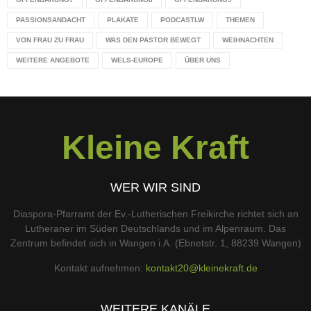
PASSIONSANDACHT
PLAKATE
PODCASTLW
THEMEN
VON FRAU ZU FRAU
WAS DEN PASTOR BEWEGT
WEIHNACHTEN
WEITERE ANGEBOTE
WELS-EUROPE
ÜBER UNS
Kleine Kraft
WER WIR SIND
Diaspora-Pfarramt der Ev.-Lutherischen Freikirche richtet sich an
Lutheraner im Süden Deutschlands und im Alpenraum. Das
Zentrum befindet sich in Wangen i.A. (Ebnetstr. 1, 88239 Wangen)
Kontakt aufnehmen:
kontakt20@kleinekraft.de
WEITERE KANÄLE