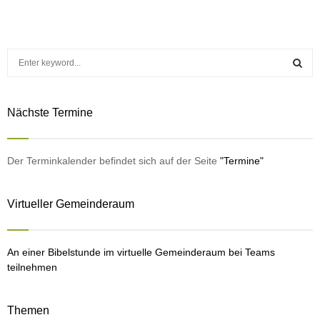
S
e
a
S
r
Nächste Termine
c
E
h
f
A
o
Der Terminkalender befindet sich auf der Seite
"Termine"
r
R
:
Virtueller Gemeinderaum
C
H
An einer Bibelstunde im virtuelle Gemeinderaum bei Teams
teilnehmen
Themen