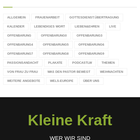
ALLGEMEIN
FRAUENARBEIT
GOTTESDIENST.ÜBERTRAGUNG
KALENDER
LEBENDIGES WORT
LIEBEN&EHREN
LIVE
OFFENBARUNG
OFFENBARUNG0
OFFENBARUNG3
OFFENBARUNG4
OFFENBARUNG5
OFFENBARUNG6
OFFENBARUNG7
OFFENBARUNG8
OFFENBARUNG9
PASSIONSANDACHT
PLAKATE
PODCASTLW
THEMEN
VON FRAU ZU FRAU
WAS DEN PASTOR BEWEGT
WEIHNACHTEN
WEITERE ANGEBOTE
WELS-EUROPE
ÜBER UNS
Kleine Kraft
WER WIR SIND