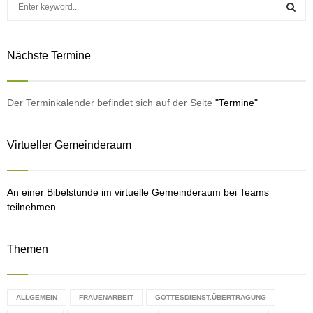
S
-
e
P
a
S
l
r
Nächste Termine
c
a
E
h
y
f
A
e
o
Der Terminkalender befindet sich auf der Seite
"Termine"
r
r
R
:
Virtueller Gemeinderaum
C
H
An einer Bibelstunde im virtuelle Gemeinderaum bei Teams
teilnehmen
Themen
ALLGEMEIN
FRAUENARBEIT
GOTTESDIENST.ÜBERTRAGUNG