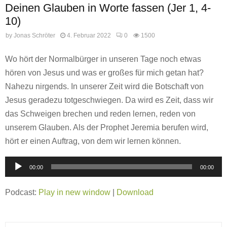
Deinen Glauben in Worte fassen (Jer 1, 4-
10)
by
Jonas Schröter
4. Februar 2022
0
1500
Wo hört der Normalbürger in unseren Tage noch etwas
hören von Jesus und was er großes für mich getan hat?
Nahezu nirgends. In unserer Zeit wird die Botschaft von
Jesus geradezu totgeschwiegen. Da wird es Zeit, dass wir
das Schweigen brechen und reden lernen, reden von
unserem Glauben. Als der Prophet Jeremia berufen wird,
hört er einen Auftrag, von dem wir lernen können.
A
00:00
00:00
u
d
Podcast:
Play in new window
|
Download
i
o