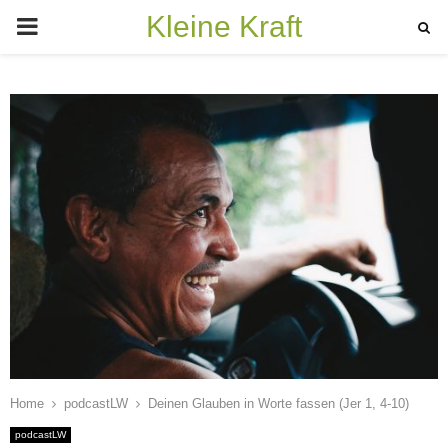
Kleine Kraft
PRIMARY
MENU
Home
podcastLW
Deinen Glauben in Worte fassen (Jer 1, 4-10)
podcastLW