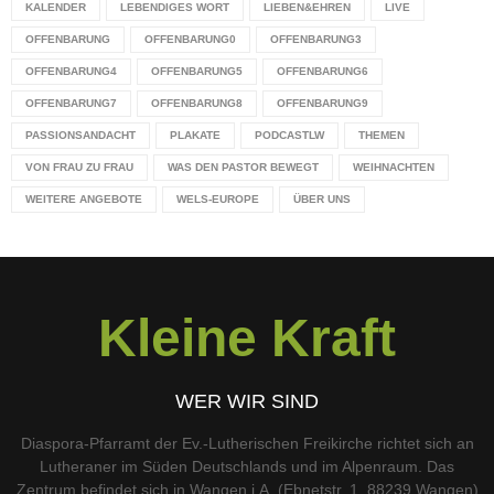
KALENDER
LEBENDIGES WORT
LIEBEN&EHREN
LIVE
OFFENBARUNG
OFFENBARUNG0
OFFENBARUNG3
OFFENBARUNG4
OFFENBARUNG5
OFFENBARUNG6
OFFENBARUNG7
OFFENBARUNG8
OFFENBARUNG9
PASSIONSANDACHT
PLAKATE
PODCASTLW
THEMEN
VON FRAU ZU FRAU
WAS DEN PASTOR BEWEGT
WEIHNACHTEN
WEITERE ANGEBOTE
WELS-EUROPE
ÜBER UNS
Kleine Kraft
WER WIR SIND
Diaspora-Pfarramt der Ev.-Lutherischen Freikirche richtet sich an
Lutheraner im Süden Deutschlands und im Alpenraum. Das
Zentrum befindet sich in Wangen i.A. (Ebnetstr. 1, 88239 Wangen)