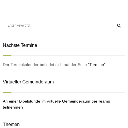
S
e
a
S
r
Nächste Termine
c
E
h
f
A
o
Der Terminkalender befindet sich auf der Seite
"Termine"
r
R
:
Virtueller Gemeinderaum
C
H
An einer Bibelstunde im virtuelle Gemeinderaum bei Teams
teilnehmen
Themen