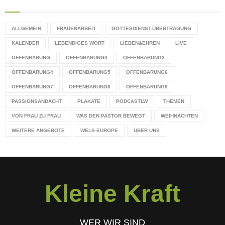
ALLGEMEIN
FRAUENARBEIT
GOTTESDIENST.ÜBERTRAGUNG
KALENDER
LEBENDIGES WORT
LIEBEN&EHREN
LIVE
OFFENBARUNG
OFFENBARUNG0
OFFENBARUNG3
OFFENBARUNG4
OFFENBARUNG5
OFFENBARUNG6
OFFENBARUNG7
OFFENBARUNG8
OFFENBARUNG9
PASSIONSANDACHT
PLAKATE
PODCASTLW
THEMEN
VON FRAU ZU FRAU
WAS DEN PASTOR BEWEGT
WEIHNACHTEN
WEITERE ANGEBOTE
WELS-EUROPE
ÜBER UNS
Kleine Kraft
WER WIR SIND