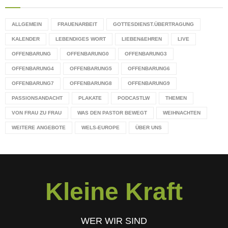
ALLGEMEIN
FRAUENARBEIT
GOTTESDIENST.ÜBERTRAGUNG
KALENDER
LEBENDIGES WORT
LIEBEN&EHREN
LIVE
OFFENBARUNG
OFFENBARUNG0
OFFENBARUNG3
OFFENBARUNG4
OFFENBARUNG5
OFFENBARUNG6
OFFENBARUNG7
OFFENBARUNG8
OFFENBARUNG9
PASSIONSANDACHT
PLAKATE
PODCASTLW
THEMEN
VON FRAU ZU FRAU
WAS DEN PASTOR BEWEGT
WEIHNACHTEN
WEITERE ANGEBOTE
WELS-EUROPE
ÜBER UNS
Kleine Kraft
WER WIR SIND