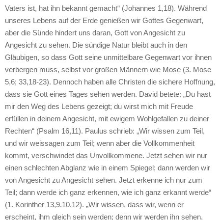
Vaters ist, hat ihn bekannt gemacht“ (Johannes 1,18). Während
unseres Lebens auf der Erde genießen wir Gottes Gegenwart,
aber die Sünde hindert uns daran, Gott von Angesicht zu
Angesicht zu sehen. Die sündige Natur bleibt auch in den
Gläubigen, so dass Gott seine unmittelbare Gegenwart vor ihnen
verbergen muss, selbst vor großen Männern wie Mose (3. Mose
5,6; 33,18-23). Dennoch haben alle Christen die sichere Hoffnung,
dass sie Gott eines Tages sehen werden. David betete: „Du hast
mir den Weg des Lebens gezeigt; du wirst mich mit Freude
erfüllen in deinem Angesicht, mit ewigem Wohlgefallen zu deiner
Rechten“ (Psalm 16,11). Paulus schrieb: „Wir wissen zum Teil,
und wir weissagen zum Teil; wenn aber die Vollkommenheit
kommt, verschwindet das Unvollkommene. Jetzt sehen wir nur
einen schlechten Abglanz wie in einem Spiegel; dann werden wir
von Angesicht zu Angesicht sehen. Jetzt erkenne ich nur zum
Teil; dann werde ich ganz erkennen, wie ich ganz erkannt werde“
(1. Korinther 13,9.10.12). „Wir wissen, dass wir, wenn er
erscheint, ihm gleich sein werden; denn wir werden ihn sehen,