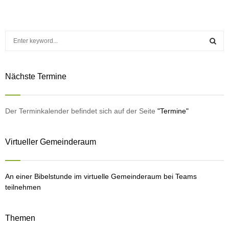
S
e
a
S
r
Nächste Termine
c
E
h
f
A
o
Der Terminkalender befindet sich auf der Seite
"Termine"
r
R
:
Virtueller Gemeinderaum
C
H
An einer Bibelstunde im virtuelle Gemeinderaum bei Teams
teilnehmen
Themen