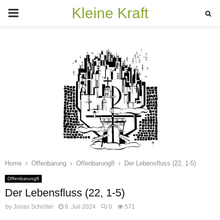
Kleine Kraft
PRIMARY
MENU
Home
Offenbarung
Offenbarung8
Der Lebensfluss (22, 1-5)
Offenbarung8
Der Lebensfluss (22, 1-5)
by
Jonas Schröter
8. Juli 2024
0
571