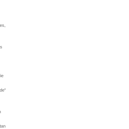
es,
es
ie
de“
m
tan