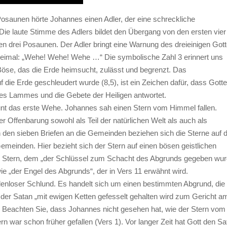
osaunen hörte Johannes einen Adler, der eine schreckliche
ie laute Stimme des Adlers bildet den Übergang von den ersten vier
n drei Posaunen. Der Adler bringt eine Warnung des dreieinigen Gott
dreimal: „Wehe! Wehe! Wehe …“ Die symbolische Zahl 3 erinnert uns
Böse, das die Erde heimsucht, zulässt und begrenzt. Das
 die Erde geschleudert wurde (8,5), ist ein Zeichen dafür, dass Gott
des Lammes und die Gebete der Heiligen antwortet.
unt das erste Wehe. Johannes sah einen Stern vom Himmel fallen.
er Offenbarung sowohl als Teil der natürlichen Welt als auch als
 den sieben Briefen an die Gemeinden beziehen sich die Sterne auf d
 Gemeinden. Hier bezieht sich der Stern auf einen bösen geistlichen
er Stern, dem „der Schlüssel zum Schacht des Abgrunds gegeben wur
wie „der Engel des Abgrunds“, der in Vers 11 erwähnt wird.
denloser Schlund. Es handelt sich um einen bestimmten Abgrund, die
in der Satan „mit ewigen Ketten gefesselt gehalten wird zum Gericht a
. Beachten Sie, dass Johannes nicht gesehen hat, wie der Stern vom
rn war schon früher gefallen (Vers 1). Vor langer Zeit hat Gott den Sa