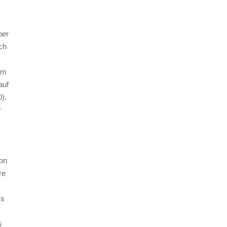
ber
ch
um
auf
).
r
on
re
ss
s