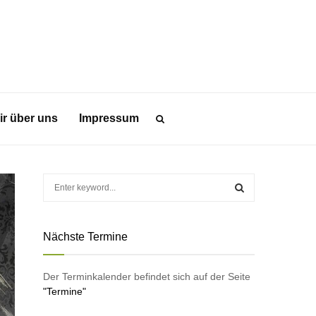
ir über uns
Impressum
S
e
a
S
r
Nächste Termine
c
E
h
f
A
Der Terminkalender befindet sich auf der Seite
o
"Termine"
r
R
: