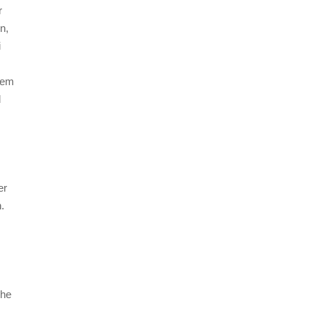
r
n,
i
 dem
d
er
.
che