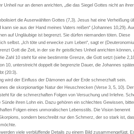
r Unheil nur an denen anrichten, „die das Siegel Gottes nicht an ihrer
olisiert die Auserwählten Gottes (7,3). Jesus hat eine Verheißung ü
 kann sie aus der Hand meines Vaters reißen“ (Johannes 10,29). Au
en auf Ungläubige ist begrenzt. Sie dürfen niemanden töten. Diese
sich selbst. „Ich töte und erwecke zum Leben“, sagt er (Deuteronomi
renzt Gott die Zeit, in der sie ihr geistliches Unheil anrichten können, 
ie Zahl 10 steht für eine bestimmte Grenze, die Gott setzt (siehe 2,10
von 10, unterstreicht doppelt die begrenzte Dauer, die Johannes späte
bt (20:3).
ng wird der Einfluss der Dämonen auf der Erde schmerzhaft sein.
nes die skorpionartige Natur der Heuschrecken (Verse 3, 5, 10). Der
teht für die schmerzhaften Folgen von Versuchung und Irrlehre. Sch
e Sünde ihren Lohn ein. Dazu gehören ein schlechtes Gewissen, bitte
aften Folgen eines unmoralischen Lebensstils. Die Vision benennt
Skorpions, sondern beschreibt nur den Schmerz, der so stark ist, da
 möchte.
 werden viele verblüffende Details zu einem Bild zusammengefügt. E