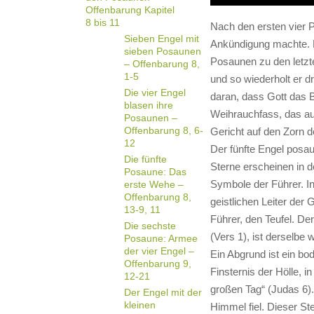
Offenbarung Kapitel
8 bis 11
Nach den ersten vier P
Sieben Engel mit
Ankündigung machte. D
sieben Posaunen
Posaunen zu den letzte
– Offenbarung 8,
1-5
und so wiederholt er 
Die vier Engel
daran, dass Gott das 
blasen ihre
Weihrauchfass, das auf
Posaunen –
Offenbarung 8, 6-
Gericht auf den Zorn 
12
Der fünfte Engel posa
Die fünfte
Sterne erscheinen in d
Posaune: Das
Symbole der Führer. In
erste Wehe –
Offenbarung 8,
geistlichen Leiter der
13-9, 11
Führer, den Teufel. D
Die sechste
(Vers 1), ist derselbe 
Posaune: Armee
der vier Engel –
Ein Abgrund ist ein bo
Offenbarung 9,
Finsternis der Hölle, 
12-21
großen Tag“ (Judas 6)
Der Engel mit der
kleinen
Himmel fiel. Dieser Ste