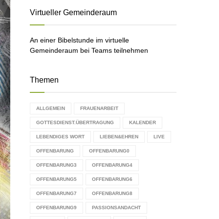
C
Virtueller Gemeinderaum
H
An einer Bibelstunde im virtuelle
Gemeinderaum bei Teams teilnehmen
Themen
ALLGEMEIN
FRAUENARBEIT
GOTTESDIENST.ÜBERTRAGUNG
KALENDER
LEBENDIGES WORT
LIEBEN&EHREN
LIVE
OFFENBARUNG
OFFENBARUNG0
OFFENBARUNG3
OFFENBARUNG4
OFFENBARUNG5
OFFENBARUNG6
OFFENBARUNG7
OFFENBARUNG8
OFFENBARUNG9
PASSIONSANDACHT