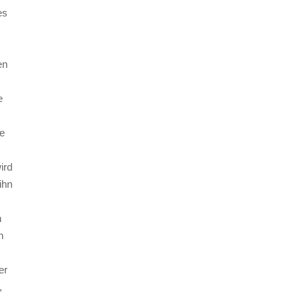
es
en
e
e
ird
ihn
n
n
er
,