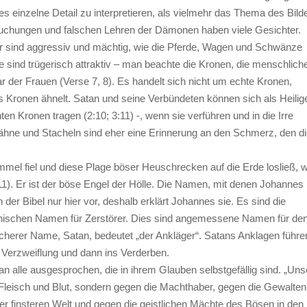
edes einzelne Detail zu interpretieren, als vielmehr das Thema des Bild
uchungen und falschen Lehren der Dämonen haben viele Gesichter.
er sind aggressiv und mächtig, wie die Pferde, Wagen und Schwänze
re sind trügerisch attraktiv – man beachte die Kronen, die menschlich
 der Frauen (Verse 7, 8). Es handelt sich nicht um echte Kronen,
 Kronen ähnelt. Satan und seine Verbündeten können sich als Heilig
en Kronen tragen (2:10; 3:11) -, wenn sie verführen und in die Irre
Zähne und Stacheln sind eher eine Erinnerung an den Schmerz, den di
mel fiel und diese Plage böser Heuschrecken auf die Erde losließ, w
rs 11). Er ist der böse Engel der Hölle. Die Namen, mit denen Johannes 
der Bibel nur hier vor, deshalb erklärt Johannes sie. Es sind die
hischen Namen für Zerstörer. Dies sind angemessene Namen für de
icherer Name, Satan, bedeutet „der Ankläger“. Satans Anklagen führe
 Verzweiflung und dann ins Verderben.
n alle ausgesprochen, die in ihrem Glauben selbstgefällig sind. „Uns
Fleisch und Blut, sondern gegen die Machthaber, gegen die Gewalten
r finsteren Welt und gegen die geistlichen Mächte des Bösen in den