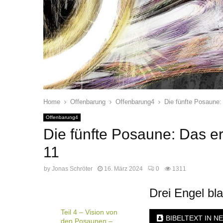
Home
Offenbarung
Offenbarung4
Die fünfte Posaune:
Offenbarung4
Die fünfte Posaune: Das e
11
by
Jonas Schröter
16. März 2024
0
1311
Drei Engel bl
Teil 4 – Vision von
BIBELTEXT IN N
den Posaunen –