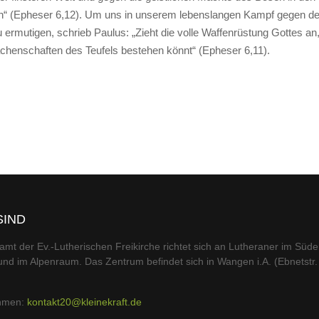
n“ (Epheser 6,12). Um uns in unserem lebenslangen Kampf gegen d
ermutigen, schrieb Paulus: „Zieht die volle Waffenrüstung Gottes an
achenschaften des Teufels bestehen könnt“ (Epheser 6,11).
SIND
amt der Ev.-Lutherischen Freikirche richtet sich an Lutheraner im Süd
nd im Alpenraum. Das Zentrum befindet sich in Wangen i.A. (Ebnetstr.
ehmen:
kontakt20@kleinekraft.de