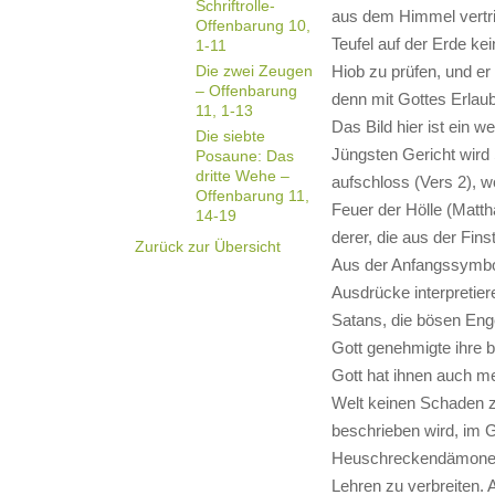
Schriftrolle-
aus dem Himmel vertrie
Offenbarung 10,
Teufel auf der Erde ke
1-11
Die zwei Zeugen
Hiob zu prüfen, und er 
– Offenbarung
denn mit Gottes Erlaub
11, 1-13
Das Bild hier ist ein w
Die siebte
Jüngsten Gericht wird 
Posaune: Das
dritte Wehe –
aufschloss (Vers 2), 
Offenbarung 11,
Feuer der Hölle (Matth
14-19
derer, die aus der Fins
Zurück zur Übersicht
Aus der Anfangssymbol
Ausdrücke interpretier
Satans, die bösen Enge
Gott genehmigte ihre b
Gott hat ihnen auch me
Welt keinen Schaden z
beschrieben wird, im G
Heuschreckendämonen g
Lehren zu verbreiten. 