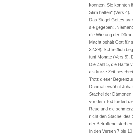
konnten. Sie konnten ih
Stirn hatten“ (Vers 4).
Das Siegel Gottes symb
sie gegeben: „Niemand
die Wirkung der Dämon
Macht behält Gott für 
32:39). Schließlich beg
fünf Monate (Vers 5). D
Die Zahl 5, die Hälfte 
als kurze Zeit beschrei
Trotz dieser Begrenzu
Dreimal erwähnt Johan
Stachel der Dämonen s
vor dem Tod fordert di
Reue und die schmerzh
nicht den Stachel des 
der Betroffene sterben
In den Versen 7 bis 10