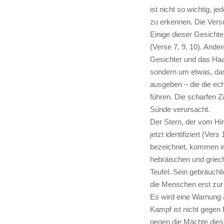
ist nicht so wichtig, j
zu erkennen. Die Vers
Einige dieser Gesicht
(Verse 7, 9, 10). Ande
Gesichter und das Haar
sondern um etwas, das
ausgeben – die die echt
führen. Die scharfen 
Sünde verursacht.
Der Stern, der vom Him
jetzt identifiziert (Ve
bezeichnet, kommen in 
hebräischen und griec
Teufel. Sein gebräuchl
die Menschen erst zur
Es wird eine Warnung a
Kampf ist nicht gegen 
gegen die Mächte diese