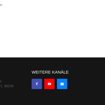
en
,
WEITERE KANÄLE
en
 1, 88239