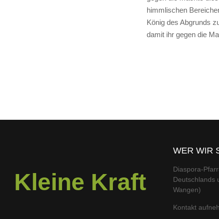
himmlischen Bereiche
König des Abgrunds zu 
damit ihr gegen die M
WER WIR 
Diaspora-Pfarr
Kleine Kraft
Deutschlands u
Wangen)
Kontakt aufn