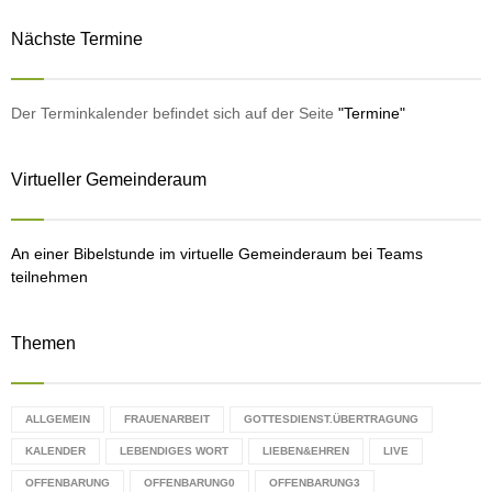
S
r
Nächste Termine
c
E
h
f
A
o
Der Terminkalender befindet sich auf der Seite
"Termine"
r
R
:
Virtueller Gemeinderaum
C
H
An einer Bibelstunde im virtuelle Gemeinderaum bei Teams
teilnehmen
Themen
ALLGEMEIN
FRAUENARBEIT
GOTTESDIENST.ÜBERTRAGUNG
KALENDER
LEBENDIGES WORT
LIEBEN&EHREN
LIVE
OFFENBARUNG
OFFENBARUNG0
OFFENBARUNG3