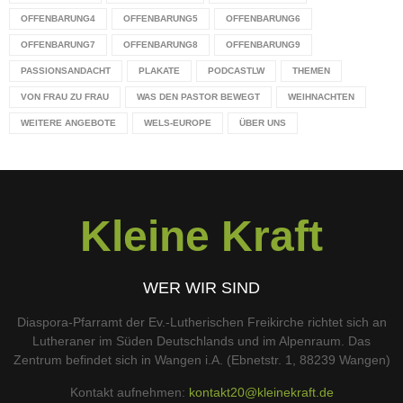
OFFENBARUNG4
OFFENBARUNG5
OFFENBARUNG6
OFFENBARUNG7
OFFENBARUNG8
OFFENBARUNG9
PASSIONSANDACHT
PLAKATE
PODCASTLW
THEMEN
VON FRAU ZU FRAU
WAS DEN PASTOR BEWEGT
WEIHNACHTEN
WEITERE ANGEBOTE
WELS-EUROPE
ÜBER UNS
Kleine Kraft
WER WIR SIND
Diaspora-Pfarramt der Ev.-Lutherischen Freikirche richtet sich an
Lutheraner im Süden Deutschlands und im Alpenraum. Das
Zentrum befindet sich in Wangen i.A. (Ebnetstr. 1, 88239 Wangen)
Kontakt aufnehmen:
kontakt20@kleinekraft.de