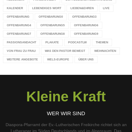
KALENDER
LEBENDIGES WORT
LIEBEN&EHREN
LIVE
OFFENBARUNG
OFFENBARUNG0
OFFENBARUNG3
OFFENBARUNG4
OFFENBARUNG5
OFFENBARUNG6
OFFENBARUNG7
OFFENBARUNG8
OFFENBARUNG9
PASSIONSANDACHT
PLAKATE
PODCASTLW
THEMEN
VON FRAU ZU FRAU
WAS DEN PASTOR BEWEGT
WEIHNACHTEN
WEITERE ANGEBOTE
WELS-EUROPE
ÜBER UNS
Kleine Kraft
WER WIR SIND
Diaspora-Pfarramt der Ev.-Lutherischen Freikirche richtet sich an
Lutheraner im Süden Deutschlands und im Alpenraum. Das