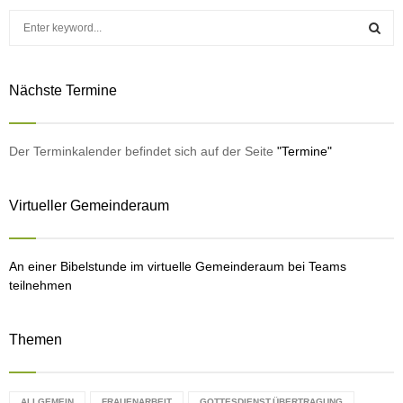
o
S
-
e
P
a
S
l
r
Nächste Termine
c
a
E
h
y
f
A
e
o
Der Terminkalender befindet sich auf der Seite
"Termine"
r
r
R
:
Virtueller Gemeinderaum
C
H
An einer Bibelstunde im virtuelle Gemeinderaum bei Teams
teilnehmen
Themen
ALLGEMEIN
FRAUENARBEIT
GOTTESDIENST.ÜBERTRAGUNG