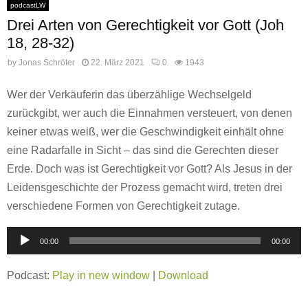
podcastLW
Drei Arten von Gerechtigkeit vor Gott (Joh
18, 28-32)
by
Jonas Schröter
22. März 2021
0
1943
Wer der Verkäuferin das überzählige Wechselgeld
zurückgibt, wer auch die Einnahmen versteuert, von denen
keiner etwas weiß, wer die Geschwindigkeit einhält ohne
eine Radarfalle in Sicht – das sind die Gerechten dieser
Erde. Doch was ist Gerechtigkeit vor Gott? Als Jesus in der
Leidensgeschichte der Prozess gemacht wird, treten drei
verschiedene Formen von Gerechtigkeit zutage.
A
00:00
00:00
u
d
Podcast:
Play in new window
|
Download
i