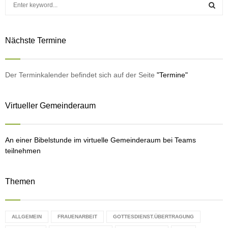
e
a
S
r
Nächste Termine
c
E
h
f
A
o
Der Terminkalender befindet sich auf der Seite
"Termine"
r
R
:
Virtueller Gemeinderaum
C
H
An einer Bibelstunde im virtuelle Gemeinderaum bei Teams
teilnehmen
Themen
ALLGEMEIN
FRAUENARBEIT
GOTTESDIENST.ÜBERTRAGUNG