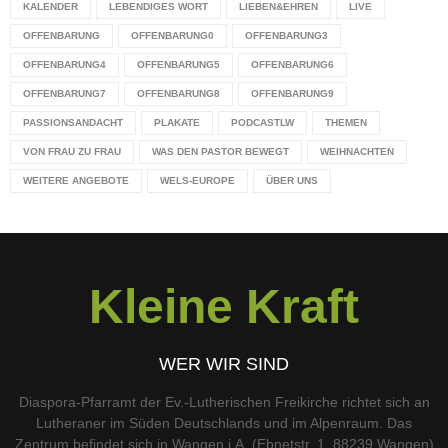
KALENDER
LEBENDIGES WORT
LIEBEN&EHREN
LIVE
OFFENBARUNG
OFFENBARUNG0
OFFENBARUNG3
OFFENBARUNG4
OFFENBARUNG5
OFFENBARUNG6
OFFENBARUNG7
OFFENBARUNG8
OFFENBARUNG9
PASSIONSANDACHT
PLAKATE
PODCASTLW
THEMEN
VON FRAU ZU FRAU
WAS DEN PASTOR BEWEGT
WEIHNACHTEN
WEITERE ANGEBOTE
WELS-EUROPE
ÜBER UNS
Kleine Kraft
WER WIR SIND
Diaspora-Pfarramt der Ev.-Lutherischen Freikirche richtet sich an
Lutheraner im Süden Deutschlands und im Alpenraum. Das
Zentrum befindet sich in Wangen i.A. (Ebnetstr. 1, 88239 Wangen)