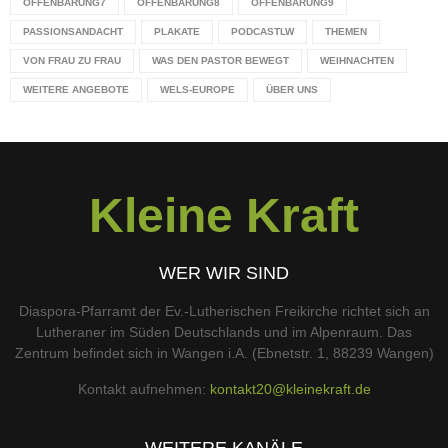
OFFENBARUNG7
OFFENBARUNG8
OFFENBARUNG9
PASSIONSANDACHT
PLAKATE
PODCASTLW
THEMEN
VON FRAU ZU FRAU
WAS DEN PASTOR BEWEGT
WEIHNACHTEN
WEITERE ANGEBOTE
WELS-EUROPE
ÜBER UNS
Kleine Kraft
WER WIR SIND
Diaspora-Pfarramt der Ev.-Lutherischen Freikirche richtet sich an
Lutheraner im Süden Deutschlands und im Alpenraum. Das
Zentrum befindet sich in Wangen i.A. (Ebnetstr. 1, 88239 Wangen)
Kontakt aufnehmen:
kontakt20@kleinekraft.de
WEITERE KANÄLE