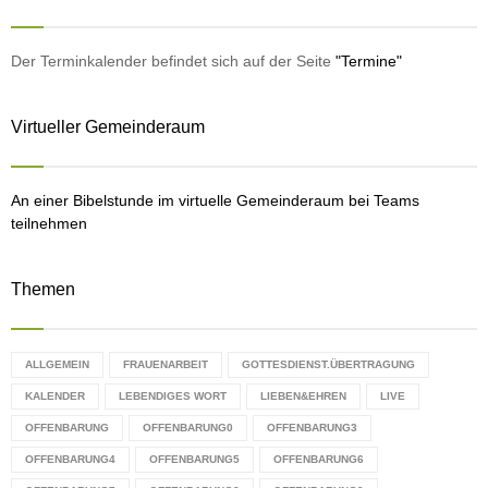
h
f
A
o
Der Terminkalender befindet sich auf der Seite
"Termine"
r
R
:
Virtueller Gemeinderaum
C
H
An einer Bibelstunde im virtuelle Gemeinderaum bei Teams
teilnehmen
Themen
ALLGEMEIN
FRAUENARBEIT
GOTTESDIENST.ÜBERTRAGUNG
KALENDER
LEBENDIGES WORT
LIEBEN&EHREN
LIVE
OFFENBARUNG
OFFENBARUNG0
OFFENBARUNG3
OFFENBARUNG4
OFFENBARUNG5
OFFENBARUNG6