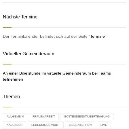
e
a
S
r
Nächste Termine
c
E
h
f
A
o
Der Terminkalender befindet sich auf der Seite
"Termine"
r
R
:
Virtueller Gemeinderaum
C
H
An einer Bibelstunde im virtuelle Gemeinderaum bei Teams
teilnehmen
Themen
ALLGEMEIN
FRAUENARBEIT
GOTTESDIENST.ÜBERTRAGUNG
KALENDER
LEBENDIGES WORT
LIEBEN&EHREN
LIVE