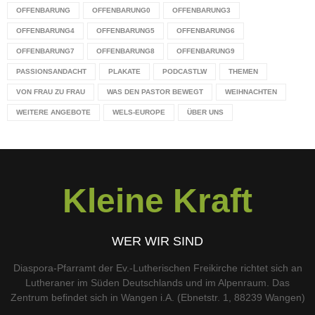
OFFENBARUNG
OFFENBARUNG0
OFFENBARUNG3
OFFENBARUNG4
OFFENBARUNG5
OFFENBARUNG6
OFFENBARUNG7
OFFENBARUNG8
OFFENBARUNG9
PASSIONSANDACHT
PLAKATE
PODCASTLW
THEMEN
VON FRAU ZU FRAU
WAS DEN PASTOR BEWEGT
WEIHNACHTEN
WEITERE ANGEBOTE
WELS-EUROPE
ÜBER UNS
Kleine Kraft
WER WIR SIND
Diaspora-Pfarramt der Ev.-Lutherischen Freikirche richtet sich an
Lutheraner im Süden Deutschlands und im Alpenraum. Das
Zentrum befindet sich in Wangen i.A. (Ebnetstr. 1, 88239 Wangen)