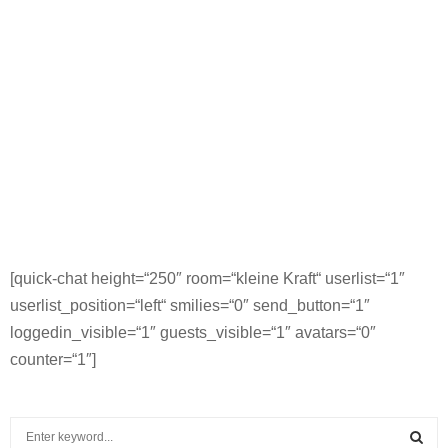
[quick-chat height=“250″ room=“kleine Kraft“ userlist=“1″
userlist_position=“left“ smilies=“0″ send_button=“1″
loggedin_visible=“1″ guests_visible=“1″ avatars=“0″
counter=“1″]
S