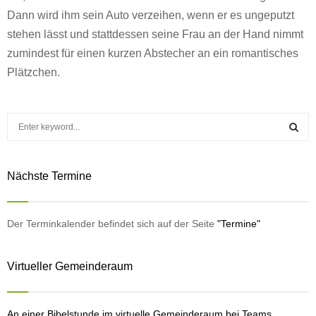
Dann wird ihm sein Auto verzeihen, wenn er es ungeputzt
stehen lässt und stattdessen seine Frau an der Hand nimmt
zumindest für einen kurzen Abstecher an ein romantisches
Plätzchen.
S
e
a
S
r
Nächste Termine
c
E
h
f
A
o
Der Terminkalender befindet sich auf der Seite
"Termine"
r
R
:
Virtueller Gemeinderaum
C
H
An einer Bibelstunde im virtuelle Gemeinderaum bei Teams