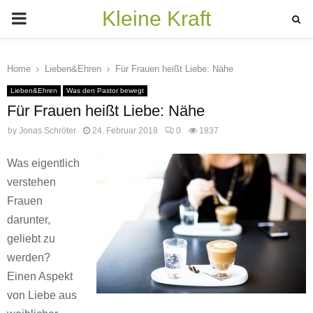
Kleine Kraft
PRIMARY
MENU
Home
Lieben&Ehren
Für Frauen heißt Liebe: Nähe
Lieben&Ehren
Was den Pastor bewegt
Für Frauen heißt Liebe: Nähe
by
Jonas Schröter
24. Februar 2018
0
1837
Was eigentlich
verstehen
Frauen
darunter,
geliebt zu
werden?
Einen Aspekt
von Liebe aus