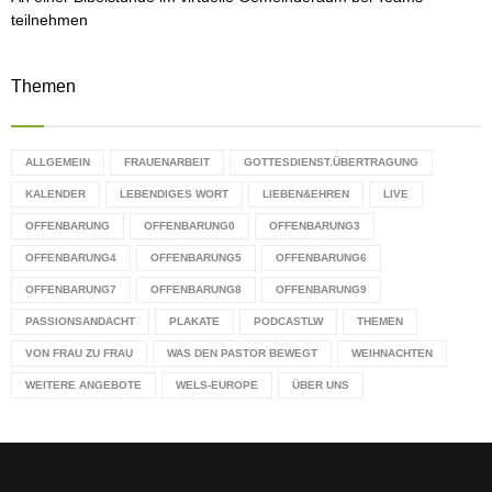
teilnehmen
Themen
ALLGEMEIN
FRAUENARBEIT
GOTTESDIENST.ÜBERTRAGUNG
KALENDER
LEBENDIGES WORT
LIEBEN&EHREN
LIVE
OFFENBARUNG
OFFENBARUNG0
OFFENBARUNG3
OFFENBARUNG4
OFFENBARUNG5
OFFENBARUNG6
OFFENBARUNG7
OFFENBARUNG8
OFFENBARUNG9
PASSIONSANDACHT
PLAKATE
PODCASTLW
THEMEN
VON FRAU ZU FRAU
WAS DEN PASTOR BEWEGT
WEIHNACHTEN
WEITERE ANGEBOTE
WELS-EUROPE
ÜBER UNS