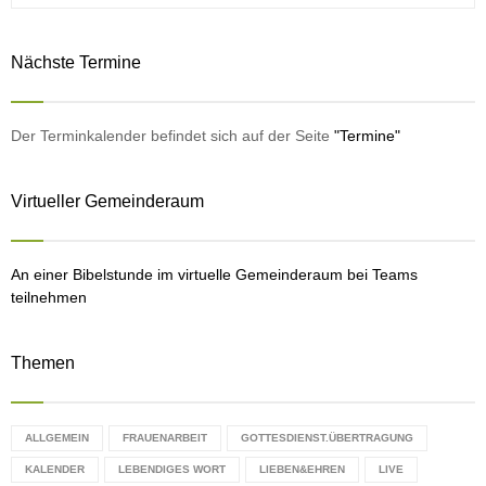
a
S
r
Nächste Termine
c
E
h
f
A
o
Der Terminkalender befindet sich auf der Seite
"Termine"
r
R
:
Virtueller Gemeinderaum
C
H
An einer Bibelstunde im virtuelle Gemeinderaum bei Teams
teilnehmen
Themen
ALLGEMEIN
FRAUENARBEIT
GOTTESDIENST.ÜBERTRAGUNG
KALENDER
LEBENDIGES WORT
LIEBEN&EHREN
LIVE