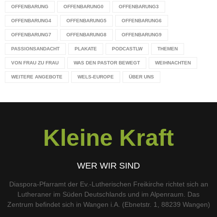
OFFENBARUNG
OFFENBARUNG0
OFFENBARUNG3
OFFENBARUNG4
OFFENBARUNG5
OFFENBARUNG6
OFFENBARUNG7
OFFENBARUNG8
OFFENBARUNG9
PASSIONSANDACHT
PLAKATE
PODCASTLW
THEMEN
VON FRAU ZU FRAU
WAS DEN PASTOR BEWEGT
WEIHNACHTEN
WEITERE ANGEBOTE
WELS-EUROPE
ÜBER UNS
Kleine Kraft
WER WIR SIND
Diaspora-Pfarramt der Ev.-Lutherischen Freikirche richtet sich an
Lutheraner im Süden Deutschlands und im Alpenraum. Das
Zentrum befindet sich in Wangen i.A. (Ebnetstr. 1, 88239 Wangen)