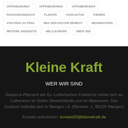
OFFENBARUNG7
OFFENBARUNG8
OFFENBARUNG9
PASSIONSANDACHT
PLAKATE
PODCASTLW
THEMEN
VON FRAU ZU FRAU
WAS DEN PASTOR BEWEGT
WEIHNACHTEN
WEITERE ANGEBOTE
WELS-EUROPE
ÜBER UNS
Kleine Kraft
WER WIR SIND
Diaspora-Pfarramt der Ev.-Lutherischen Freikirche richtet sich an
Lutheraner im Süden Deutschlands und im Alpenraum. Das
Zentrum befindet sich in Wangen i.A. (Ebnetstr. 1, 88239 Wangen)
Kontakt aufnehmen:
kontakt20@kleinekraft.de