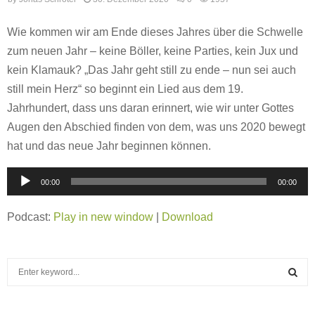
Wie kommen wir am Ende dieses Jahres über die Schwelle
zum neuen Jahr – keine Böller, keine Parties, kein Jux und
kein Klamauk? „Das Jahr geht still zu ende – nun sei auch
still mein Herz“ so beginnt ein Lied aus dem 19.
Jahrhundert, dass uns daran erinnert, wie wir unter Gottes
Augen den Abschied finden von dem, was uns 2020 bewegt
hat und das neue Jahr beginnen können.
A
00:00
00:00
u
d
Podcast:
Play in new window
|
Download
i
o
S
-
e
P
a
S
l
r