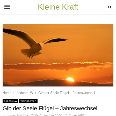
Kleine Kraft
PRIMARY
MENU
Home
podcastLW
Gib der Seele Flügel – Jahreswechsel
podcastLW
Weihnachten
Gib der Seele Flügel – Jahreswechsel
by
Jonas Schröter
30. Dezember 2020
0
1957