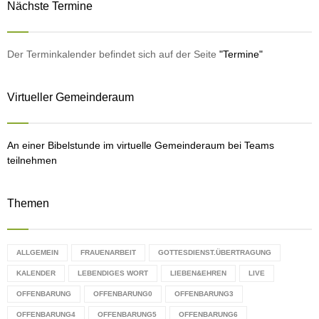
Nächste Termine
c
a
E
h
y
f
A
e
o
Der Terminkalender befindet sich auf der Seite
"Termine"
r
r
R
:
Virtueller Gemeinderaum
C
H
An einer Bibelstunde im virtuelle Gemeinderaum bei Teams
teilnehmen
Themen
ALLGEMEIN
FRAUENARBEIT
GOTTESDIENST.ÜBERTRAGUNG
KALENDER
LEBENDIGES WORT
LIEBEN&EHREN
LIVE
OFFENBARUNG
OFFENBARUNG0
OFFENBARUNG3
OFFENBARUNG4
OFFENBARUNG5
OFFENBARUNG6