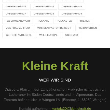
OFFENBARUNG4
OFFENBARUNG5
OFFENBARUNG6
OFFENBARUNG7
OFFENBARUNG8
OFFENBARUNG9
PASSIONSANDACHT
PLAKATE
PODCASTLW
THEMEN
VON FRAU ZU FRAU
WAS DEN PASTOR BEWEGT
WEIHNACHTEN
WEITERE ANGEBOTE
WELS-EUROPE
ÜBER UNS
Kleine Kraft
WER WIR SIND
Diaspora-Pfarramt der Ev.-Lutherischen Freikirche richtet sich an
Lutheraner im Süden Deutschlands und im Alpenraum. Das
Zentrum befindet sich in Wangen i.A. (Ebnetstr. 1, 88239 Wangen)
Kontakt aufnehmen:
kontakt20@kleinekraft.de