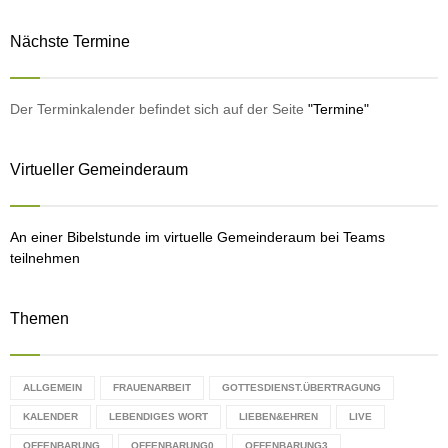
a
S
r
Nächste Termine
c
E
h
f
A
o
Der Terminkalender befindet sich auf der Seite
"Termine"
r
R
:
Virtueller Gemeinderaum
C
H
An einer Bibelstunde im virtuelle Gemeinderaum bei Teams
teilnehmen
Themen
ALLGEMEIN
FRAUENARBEIT
GOTTESDIENST.ÜBERTRAGUNG
KALENDER
LEBENDIGES WORT
LIEBEN&EHREN
LIVE
OFFENBARUNG
OFFENBARUNG0
OFFENBARUNG3