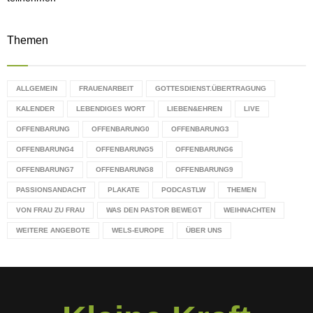
Themen
ALLGEMEIN
FRAUENARBEIT
GOTTESDIENST.ÜBERTRAGUNG
KALENDER
LEBENDIGES WORT
LIEBEN&EHREN
LIVE
OFFENBARUNG
OFFENBARUNG0
OFFENBARUNG3
OFFENBARUNG4
OFFENBARUNG5
OFFENBARUNG6
OFFENBARUNG7
OFFENBARUNG8
OFFENBARUNG9
PASSIONSANDACHT
PLAKATE
PODCASTLW
THEMEN
VON FRAU ZU FRAU
WAS DEN PASTOR BEWEGT
WEIHNACHTEN
WEITERE ANGEBOTE
WELS-EUROPE
ÜBER UNS