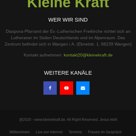
Kleine Kraft
WER WIR SIND
Diaspora-Pfarramt der Ev.-Lutherischen Freikirche richtet sich an
Lutheraner im Süden Deutschlands und im Alpenraum. Das
Zentrum befindet sich in Wangen i.A. (Ebnetstr. 1, 88239 Wangen)
Kontakt aufnehmen:
kontakt20@kleinekraft.de
WEITERE KANÄLE
@2020 - www.kleinekraft.de. All Right Reserved. Jesus lebt!
Willkommen
Live per Internet
Termine
Frauen im Gespräch