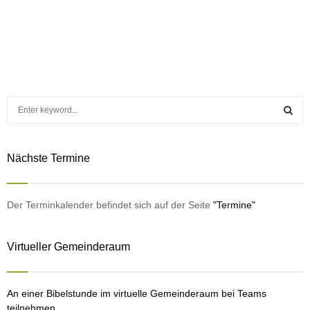
S
e
a
S
r
Nächste Termine
c
E
h
f
A
o
Der Terminkalender befindet sich auf der Seite
"Termine"
r
R
:
Virtueller Gemeinderaum
C
H
An einer Bibelstunde im virtuelle Gemeinderaum bei Teams
teilnehmen