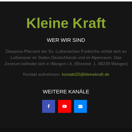
Kleine Kraft
WER WIR SIND
Diaspora-Pfarramt der Ev.-Lutherischen Freikirche richtet sich an
Lutheraner im Süden Deutschlands und im Alpenraum. Das
Zentrum befindet sich in Wangen i.A. (Ebnetstr. 1, 88239 Wangen)
Kontakt aufnehmen:
kontakt20@kleinekraft.de
WEITERE KANÄLE