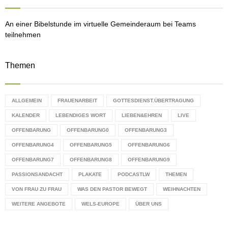
H
An einer Bibelstunde im virtuelle Gemeinderaum bei Teams
teilnehmen
Themen
ALLGEMEIN
FRAUENARBEIT
GOTTESDIENST.ÜBERTRAGUNG
KALENDER
LEBENDIGES WORT
LIEBEN&EHREN
LIVE
OFFENBARUNG
OFFENBARUNG0
OFFENBARUNG3
OFFENBARUNG4
OFFENBARUNG5
OFFENBARUNG6
OFFENBARUNG7
OFFENBARUNG8
OFFENBARUNG9
PASSIONSANDACHT
PLAKATE
PODCASTLW
THEMEN
VON FRAU ZU FRAU
WAS DEN PASTOR BEWEGT
WEIHNACHTEN
WEITERE ANGEBOTE
WELS-EUROPE
ÜBER UNS