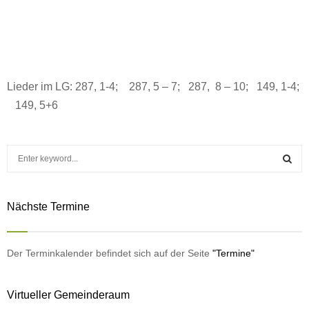
Lieder im LG: 287, 1-4; 287, 5 – 7; 287, 8 – 10; 149, 1-4;
149, 5+6
S
e
a
S
r
Nächste Termine
c
E
h
f
A
o
Der Terminkalender befindet sich auf der Seite
"Termine"
r
R
:
Virtueller Gemeinderaum
C