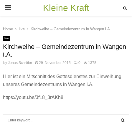
Kleine Kraft
PRIMARY
MENU
Home
live
Kirchweihe – Gemeindezentrum in Wangen i.A.
live
Kirchweihe – Gemeindezentrum in Wangen
i.A.
by
Jonas Schröter
29. November 2015
0
1378
Hier ist ein Mitschnitt des Gottesdienstes zur Einweihung
unseres Gemeindezentrums in Wangen i.A.
https://youtu.be/3fL8_3rAKh8
S
e
a