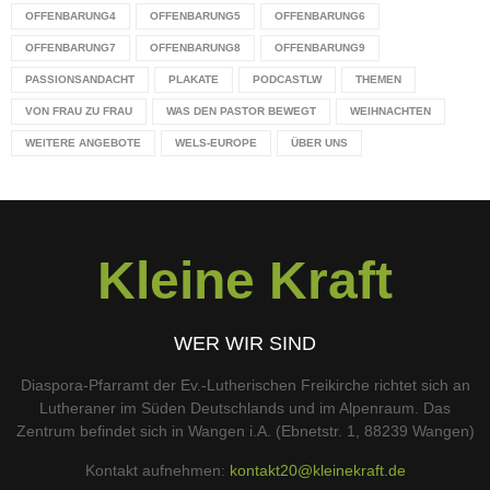
OFFENBARUNG4
OFFENBARUNG5
OFFENBARUNG6
OFFENBARUNG7
OFFENBARUNG8
OFFENBARUNG9
PASSIONSANDACHT
PLAKATE
PODCASTLW
THEMEN
VON FRAU ZU FRAU
WAS DEN PASTOR BEWEGT
WEIHNACHTEN
WEITERE ANGEBOTE
WELS-EUROPE
ÜBER UNS
Kleine Kraft
WER WIR SIND
Diaspora-Pfarramt der Ev.-Lutherischen Freikirche richtet sich an
Lutheraner im Süden Deutschlands und im Alpenraum. Das
Zentrum befindet sich in Wangen i.A. (Ebnetstr. 1, 88239 Wangen)
Kontakt aufnehmen:
kontakt20@kleinekraft.de