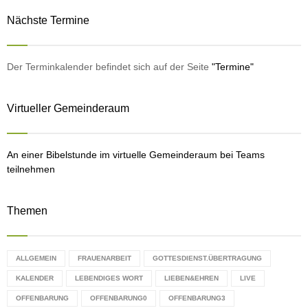
S
r
Nächste Termine
c
E
h
f
A
o
Der Terminkalender befindet sich auf der Seite
"Termine"
r
R
:
Virtueller Gemeinderaum
C
H
An einer Bibelstunde im virtuelle Gemeinderaum bei Teams
teilnehmen
Themen
ALLGEMEIN
FRAUENARBEIT
GOTTESDIENST.ÜBERTRAGUNG
KALENDER
LEBENDIGES WORT
LIEBEN&EHREN
LIVE
OFFENBARUNG
OFFENBARUNG0
OFFENBARUNG3