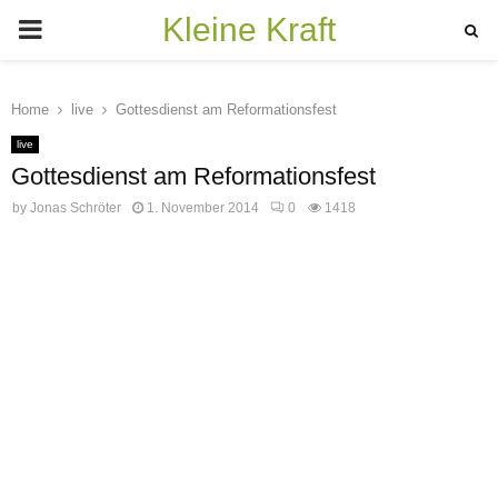
Kleine Kraft
PRIMARY
MENU
Home
live
Gottesdienst am Reformationsfest
live
Gottesdienst am Reformationsfest
by
Jonas Schröter
1. November 2014
0
1418