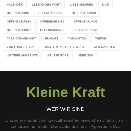
KALENDER
LEBENDIGES WORT
LIEBEN&EHREN
LIVE
OFFENBARUNG
OFFENBARUNG0
OFFENBARUNG3
OFFENBARUNG4
OFFENBARUNG5
OFFENBARUNG6
OFFENBARUNG7
OFFENBARUNG8
OFFENBARUNG9
PASSIONSANDACHT
PLAKATE
PODCASTLW
THEMEN
VON FRAU ZU FRAU
WAS DEN PASTOR BEWEGT
WEIHNACHTEN
WEITERE ANGEBOTE
WELS-EUROPE
ÜBER UNS
Kleine Kraft
WER WIR SIND
Diaspora-Pfarramt der Ev.-Lutherischen Freikirche richtet sich an
Lutheraner im Süden Deutschlands und im Alpenraum. Das