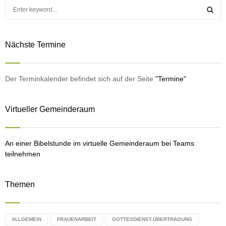
S
e
a
S
r
Nächste Termine
c
E
h
f
A
o
Der Terminkalender befindet sich auf der Seite
"Termine"
r
R
:
Virtueller Gemeinderaum
C
H
An einer Bibelstunde im virtuelle Gemeinderaum bei Teams
teilnehmen
Themen
ALLGEMEIN
FRAUENARBEIT
GOTTESDIENST.ÜBERTRAGUNG