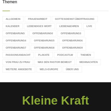
Themen
ALLGEMEIN
FRAUENARBEIT
GOTTESDIENST.ÜBERTRAGUNG
KALENDER
LEBENDIGES WORT
LIEBEN&EHREN
LIVE
OFFENBARUNG
OFFENBARUNG0
OFFENBARUNG3
OFFENBARUNG4
OFFENBARUNG5
OFFENBARUNG6
OFFENBARUNG7
OFFENBARUNG8
OFFENBARUNG9
PASSIONSANDACHT
PLAKATE
PODCASTLW
THEMEN
VON FRAU ZU FRAU
WAS DEN PASTOR BEWEGT
WEIHNACHTEN
WEITERE ANGEBOTE
WELS-EUROPE
ÜBER UNS
Kleine Kraft