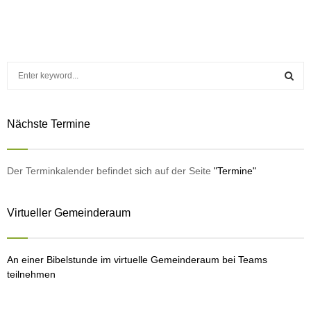
S
e
a
S
r
Nächste Termine
c
E
h
f
A
o
Der Terminkalender befindet sich auf der Seite
"Termine"
r
R
:
Virtueller Gemeinderaum
C
H
An einer Bibelstunde im virtuelle Gemeinderaum bei Teams
teilnehmen