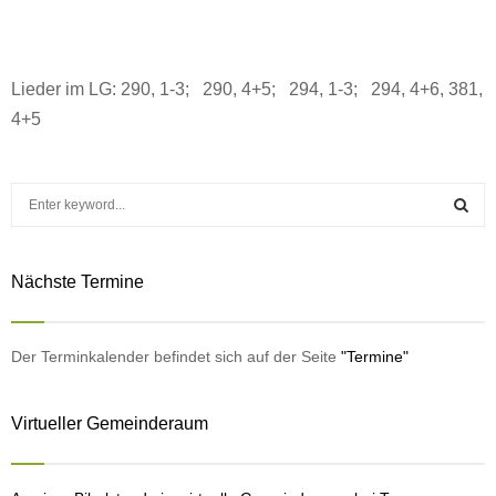
Lieder im LG: 290, 1-3; 290, 4+5; 294, 1-3; 294, 4+6, 381,
4+5
S
e
a
S
r
Nächste Termine
c
E
h
f
A
o
Der Terminkalender befindet sich auf der Seite
"Termine"
r
R
:
Virtueller Gemeinderaum
C
H