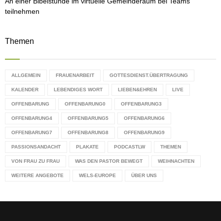
An einer Bibelstunde im virtuelle Gemeinderaum bei Teams
teilnehmen
Themen
ALLGEMEIN
FRAUENARBEIT
GOTTESDIENST.ÜBERTRAGUNG
KALENDER
LEBENDIGES WORT
LIEBEN&EHREN
LIVE
OFFENBARUNG
OFFENBARUNG0
OFFENBARUNG3
OFFENBARUNG4
OFFENBARUNG5
OFFENBARUNG6
OFFENBARUNG7
OFFENBARUNG8
OFFENBARUNG9
PASSIONSANDACHT
PLAKATE
PODCASTLW
THEMEN
VON FRAU ZU FRAU
WAS DEN PASTOR BEWEGT
WEIHNACHTEN
WEITERE ANGEBOTE
WELS-EUROPE
ÜBER UNS