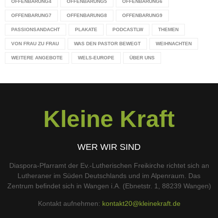
OFFENBARUNG4
OFFENBARUNG5
OFFENBARUNG6
OFFENBARUNG7
OFFENBARUNG8
OFFENBARUNG9
PASSIONSANDACHT
PLAKATE
PODCASTLW
THEMEN
VON FRAU ZU FRAU
WAS DEN PASTOR BEWEGT
WEIHNACHTEN
WEITERE ANGEBOTE
WELS-EUROPE
ÜBER UNS
Kleine Kraft
WER WIR SIND
Diaspora-Pfarramt der Ev.-Lutherischen Freikirche richtet sich an
Lutheraner im Süden Deutschlands und im Alpenraum. Das
Zentrum befindet sich in Wangen i.A. (Ebnetstr. 1, 88239 Wangen)
Kontakt aufnehmen:
kontakt20@kleinekraft.de