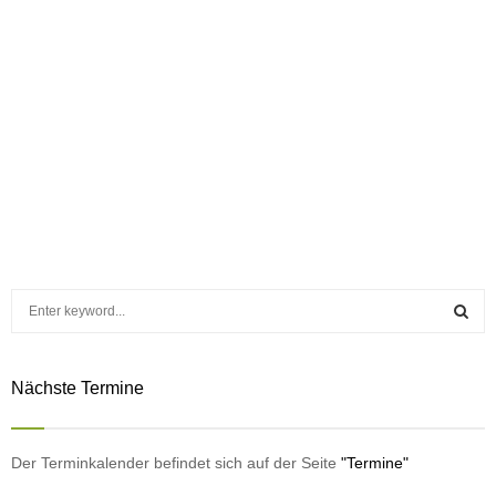
S
e
a
S
r
Nächste Termine
c
E
h
f
A
o
Der Terminkalender befindet sich auf der Seite
"Termine"
r
R