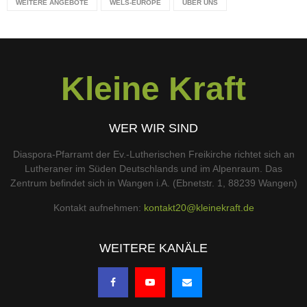
WEITERE ANGEBOTE
WELS-EUROPE
ÜBER UNS
Kleine Kraft
WER WIR SIND
Diaspora-Pfarramt der Ev.-Lutherischen Freikirche richtet sich an
Lutheraner im Süden Deutschlands und im Alpenraum. Das
Zentrum befindet sich in Wangen i.A. (Ebnetstr. 1, 88239 Wangen)
Kontakt aufnehmen:
kontakt20@kleinekraft.de
WEITERE KANÄLE