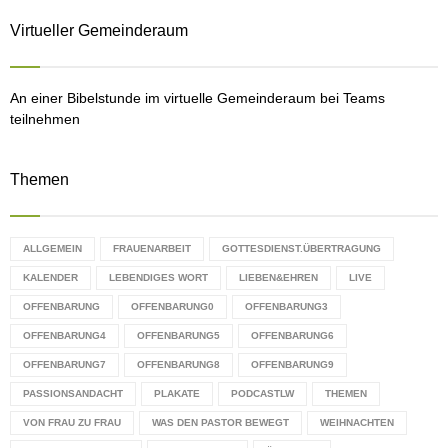
:
Virtueller Gemeinderaum
C
H
An einer Bibelstunde im virtuelle Gemeinderaum bei Teams
teilnehmen
Themen
ALLGEMEIN
FRAUENARBEIT
GOTTESDIENST.ÜBERTRAGUNG
KALENDER
LEBENDIGES WORT
LIEBEN&EHREN
LIVE
OFFENBARUNG
OFFENBARUNG0
OFFENBARUNG3
OFFENBARUNG4
OFFENBARUNG5
OFFENBARUNG6
OFFENBARUNG7
OFFENBARUNG8
OFFENBARUNG9
PASSIONSANDACHT
PLAKATE
PODCASTLW
THEMEN
VON FRAU ZU FRAU
WAS DEN PASTOR BEWEGT
WEIHNACHTEN