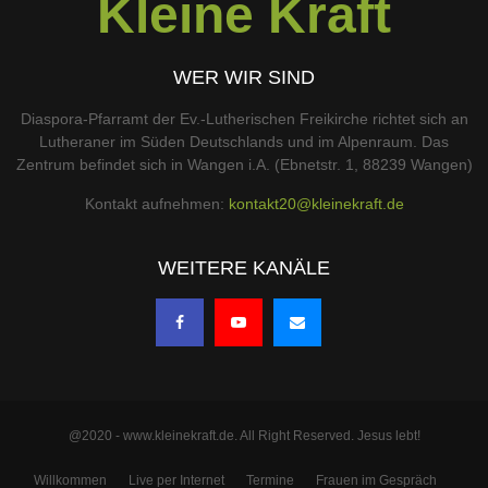
Kleine Kraft
WER WIR SIND
Diaspora-Pfarramt der Ev.-Lutherischen Freikirche richtet sich an
Lutheraner im Süden Deutschlands und im Alpenraum. Das
Zentrum befindet sich in Wangen i.A. (Ebnetstr. 1, 88239 Wangen)
Kontakt aufnehmen:
kontakt20@kleinekraft.de
WEITERE KANÄLE
@2020 - www.kleinekraft.de. All Right Reserved. Jesus lebt!
Willkommen
Live per Internet
Termine
Frauen im Gespräch