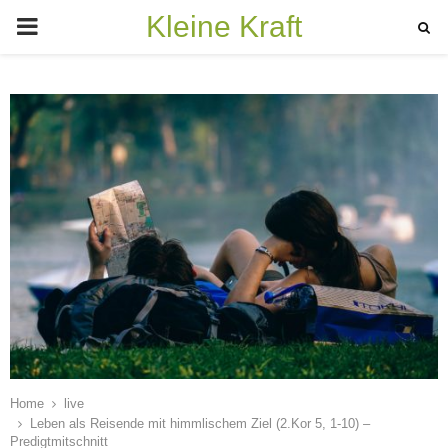
Kleine Kraft
PRIMARY
MENU
Home
live
Leben als Reisende mit himmlischem Ziel (2.Kor 5, 1-10) –
Predigtmitschnitt