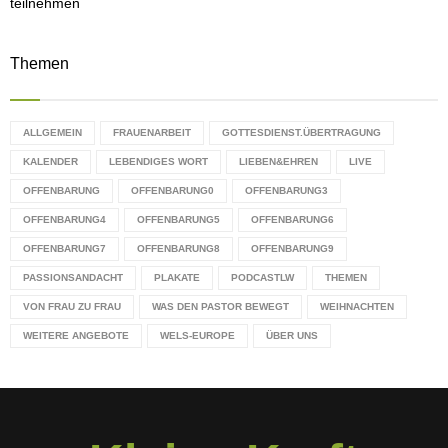
teilnehmen
Themen
ALLGEMEIN
FRAUENARBEIT
GOTTESDIENST.ÜBERTRAGUNG
KALENDER
LEBENDIGES WORT
LIEBEN&EHREN
LIVE
OFFENBARUNG
OFFENBARUNG0
OFFENBARUNG3
OFFENBARUNG4
OFFENBARUNG5
OFFENBARUNG6
OFFENBARUNG7
OFFENBARUNG8
OFFENBARUNG9
PASSIONSANDACHT
PLAKATE
PODCASTLW
THEMEN
VON FRAU ZU FRAU
WAS DEN PASTOR BEWEGT
WEIHNACHTEN
WEITERE ANGEBOTE
WELS-EUROPE
ÜBER UNS