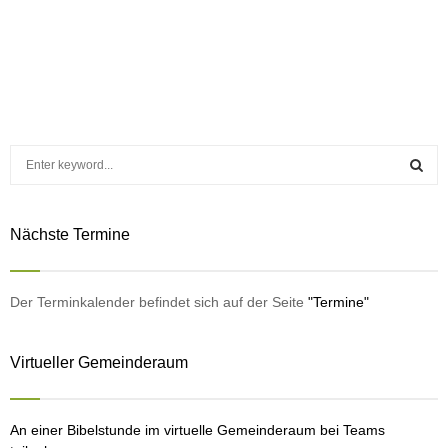
S
e
a
S
r
Nächste Termine
c
E
h
f
A
o
Der Terminkalender befindet sich auf der Seite
"Termine"
r
R
:
Virtueller Gemeinderaum
C
H
An einer Bibelstunde im virtuelle Gemeinderaum bei Teams