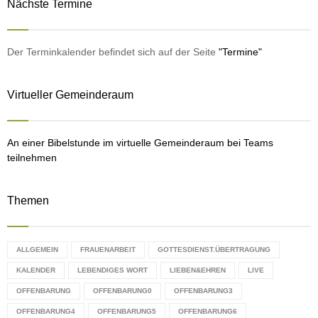
Nächste Termine
c
a
E
h
y
f
A
e
o
Der Terminkalender befindet sich auf der Seite
"Termine"
r
r
R
:
Virtueller Gemeinderaum
C
H
An einer Bibelstunde im virtuelle Gemeinderaum bei Teams
teilnehmen
Themen
ALLGEMEIN
FRAUENARBEIT
GOTTESDIENST.ÜBERTRAGUNG
KALENDER
LEBENDIGES WORT
LIEBEN&EHREN
LIVE
OFFENBARUNG
OFFENBARUNG0
OFFENBARUNG3
OFFENBARUNG4
OFFENBARUNG5
OFFENBARUNG6