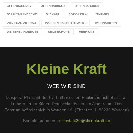
OFFENBARUNG7
OFFENBARUNG8
OFFENBARUNG9
PASSIONSANDACHT
PLAKATE
PODCASTLW
THEMEN
VON FRAU ZU FRAU
WAS DEN PASTOR BEWEGT
WEIHNACHTEN
WEITERE ANGEBOTE
WELS-EUROPE
ÜBER UNS
Kleine Kraft
WER WIR SIND
Diaspora-Pfarramt der Ev.-Lutherischen Freikirche richtet sich an
Lutheraner im Süden Deutschlands und im Alpenraum. Das
Zentrum befindet sich in Wangen i.A. (Ebnetstr. 1, 88239 Wangen)
Kontakt aufnehmen:
kontakt20@kleinekraft.de