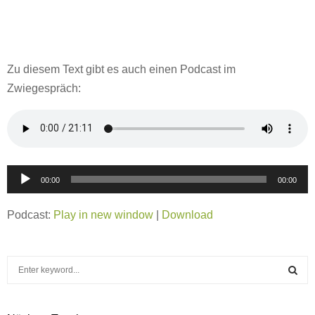
Zu diesem Text gibt es auch einen Podcast im
Zwiegespräch:
A
00:00
00:00
u
d
Podcast:
Play in new window
|
Download
i
o
S
-
e
P
a
S
l
r