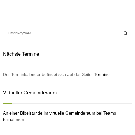
S
e
a
S
r
Nächste Termine
c
E
h
f
A
o
Der Terminkalender befindet sich auf der Seite
"Termine"
r
R
:
Virtueller Gemeinderaum
C
H
An einer Bibelstunde im virtuelle Gemeinderaum bei Teams
teilnehmen