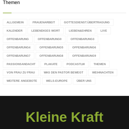
Themen
ALLGEMEIN
FRAUENARBEIT
GOTTESDIENST.ÜBERTRAGUNG
KALENDER
LEBENDIGES WORT
LIEBEN&EHREN
LIVE
OFFENBARUNG
OFFENBARUNG0
OFFENBARUNG3
OFFENBARUNG4
OFFENBARUNG5
OFFENBARUNG6
OFFENBARUNG7
OFFENBARUNG8
OFFENBARUNG9
PASSIONSANDACHT
PLAKATE
PODCASTLW
THEMEN
VON FRAU ZU FRAU
WAS DEN PASTOR BEWEGT
WEIHNACHTEN
WEITERE ANGEBOTE
WELS-EUROPE
ÜBER UNS
Kleine Kraft