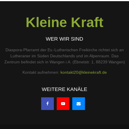
Kleine Kraft
WER WIR SIND
Diaspora-Pfarramt der Ev.-Lutherischen Freikirche richtet sich an
Lutheraner im Süden Deutschlands und im Alpenraum. Das
Zentrum befindet sich in Wangen i.A. (Ebnetstr. 1, 88239 Wangen)
Kontakt aufnehmen:
kontakt20@kleinekraft.de
WEITERE KANÄLE