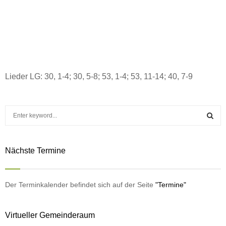
Lieder LG: 30, 1-4; 30, 5-8; 53, 1-4; 53, 11-14; 40, 7-9
S
e
a
S
r
Nächste Termine
c
E
h
f
A
o
Der Terminkalender befindet sich auf der Seite
"Termine"
r
R
:
Virtueller Gemeinderaum
C