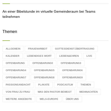
H
An einer Bibelstunde im virtuelle Gemeinderaum bei Teams
teilnehmen
Themen
ALLGEMEIN
FRAUENARBEIT
GOTTESDIENST.ÜBERTRAGUNG
KALENDER
LEBENDIGES WORT
LIEBEN&EHREN
LIVE
OFFENBARUNG
OFFENBARUNG0
OFFENBARUNG3
OFFENBARUNG4
OFFENBARUNG5
OFFENBARUNG6
OFFENBARUNG7
OFFENBARUNG8
OFFENBARUNG9
PASSIONSANDACHT
PLAKATE
PODCASTLW
THEMEN
VON FRAU ZU FRAU
WAS DEN PASTOR BEWEGT
WEIHNACHTEN
WEITERE ANGEBOTE
WELS-EUROPE
ÜBER UNS