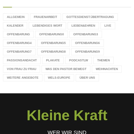
ALLGEMEIN
FRAUENARBEIT
GOTTESDIENST.ÜBERTRAGUNG
KALENDER
LEBENDIGES WORT
LIEBEN&EHREN
LIVE
OFFENBARUNG
OFFENBARUNG0
OFFENBARUNG3
OFFENBARUNG4
OFFENBARUNG5
OFFENBARUNG6
OFFENBARUNG7
OFFENBARUNG8
OFFENBARUNG9
PASSIONSANDACHT
PLAKATE
PODCASTLW
THEMEN
VON FRAU ZU FRAU
WAS DEN PASTOR BEWEGT
WEIHNACHTEN
WEITERE ANGEBOTE
WELS-EUROPE
ÜBER UNS
Kleine Kraft
WER WIR SIND