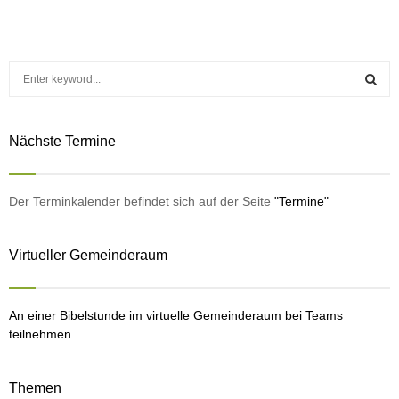
S
e
a
S
r
Nächste Termine
c
E
h
f
A
o
Der Terminkalender befindet sich auf der Seite
"Termine"
r
R
:
Virtueller Gemeinderaum
C
H
An einer Bibelstunde im virtuelle Gemeinderaum bei Teams
teilnehmen
Themen