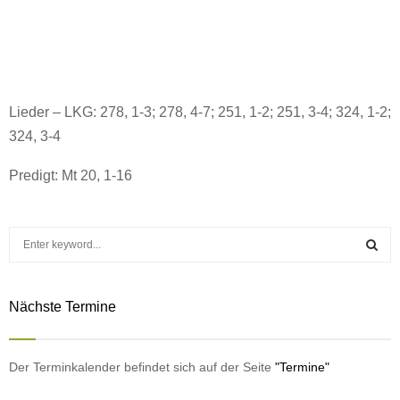
Lieder – LKG: 278, 1-3; 278, 4-7; 251, 1-2; 251, 3-4; 324, 1-2;
324, 3-4
Predigt: Mt 20, 1-16
S
e
a
S
r
Nächste Termine
c
E
h
f
A
o
Der Terminkalender befindet sich auf der Seite
"Termine"
r
R