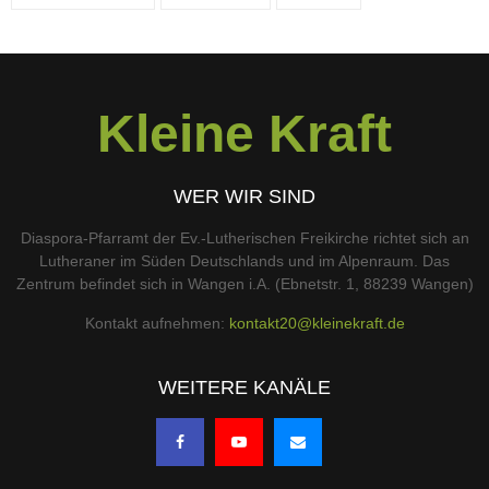
Kleine Kraft
WER WIR SIND
Diaspora-Pfarramt der Ev.-Lutherischen Freikirche richtet sich an
Lutheraner im Süden Deutschlands und im Alpenraum. Das
Zentrum befindet sich in Wangen i.A. (Ebnetstr. 1, 88239 Wangen)
Kontakt aufnehmen:
kontakt20@kleinekraft.de
WEITERE KANÄLE