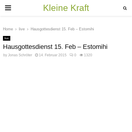
Kleine Kraft
PRIMARY
MENU
Home
live
Hausgottesdienst 15. Feb – Estomihi
live
Hausgottesdienst 15. Feb – Estomihi
by
Jonas Schröter
14. Februar 2015
0
1320