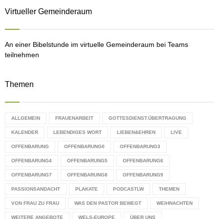
:
Virtueller Gemeinderaum
C
H
An einer Bibelstunde im virtuelle Gemeinderaum bei Teams
teilnehmen
Themen
ALLGEMEIN
FRAUENARBEIT
GOTTESDIENST.ÜBERTRAGUNG
KALENDER
LEBENDIGES WORT
LIEBEN&EHREN
LIVE
OFFENBARUNG
OFFENBARUNG0
OFFENBARUNG3
OFFENBARUNG4
OFFENBARUNG5
OFFENBARUNG6
OFFENBARUNG7
OFFENBARUNG8
OFFENBARUNG9
PASSIONSANDACHT
PLAKATE
PODCASTLW
THEMEN
VON FRAU ZU FRAU
WAS DEN PASTOR BEWEGT
WEIHNACHTEN
WEITERE ANGEBOTE
WELS-EUROPE
ÜBER UNS