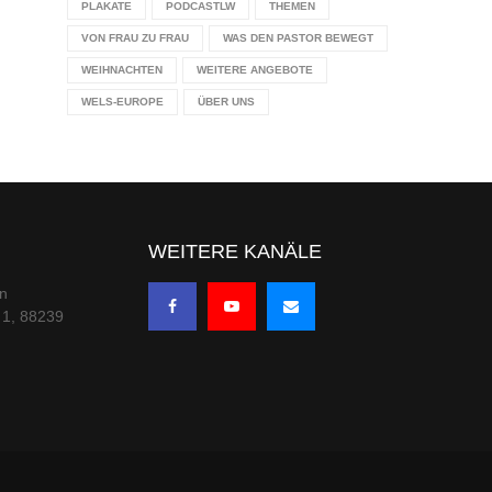
PLAKATE
PODCASTLW
THEMEN
VON FRAU ZU FRAU
WAS DEN PASTOR BEWEGT
WEIHNACHTEN
WEITERE ANGEBOTE
WELS-EUROPE
ÜBER UNS
WEITERE KANÄLE
en
 1, 88239