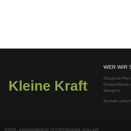
WER WIR 
Diaspora-Pfarr
Kleine Kraft
Deutschlands u
Wangen)
Kontakt aufn
@2020 - www.kleinekraft.de. All Right Reserved. Jesus lebt!