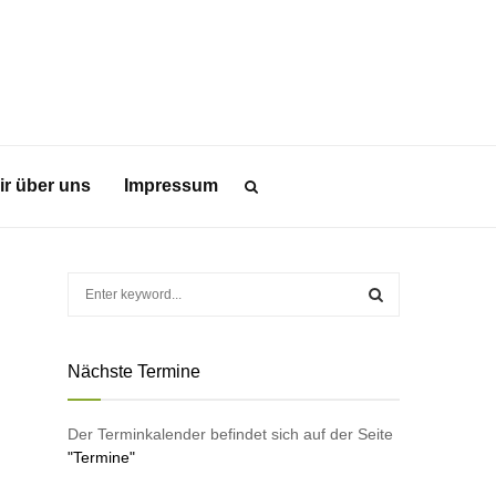
ir über uns
Impressum
S
e
a
S
r
Nächste Termine
c
E
h
f
A
Der Terminkalender befindet sich auf der Seite
o
"Termine"
r
R
: