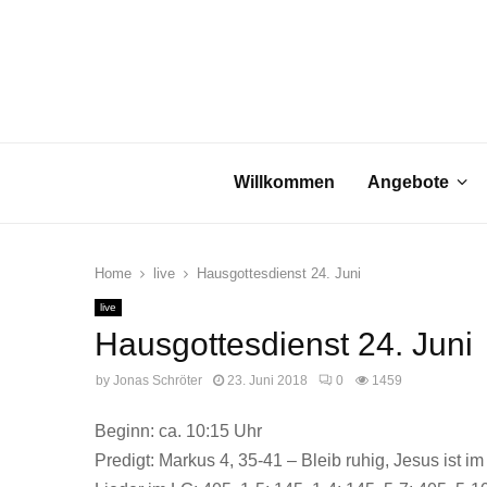
Willkommen
Angebote
Home
live
Hausgottesdienst 24. Juni
live
Hausgottesdienst 24. Juni
by
Jonas Schröter
23. Juni 2018
0
1459
Beginn: ca. 10:15 Uhr
Predigt: Markus 4, 35-41 – Bleib ruhig, Jesus ist im