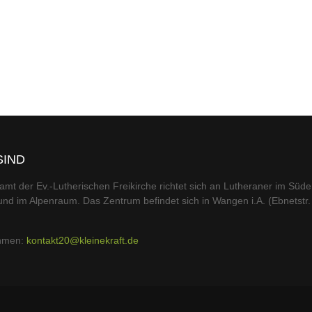
SIND
amt der Ev.-Lutherischen Freikirche richtet sich an Lutheraner im Süd
nd im Alpenraum. Das Zentrum befindet sich in Wangen i.A. (Ebnetstr.
ehmen:
kontakt20@kleinekraft.de