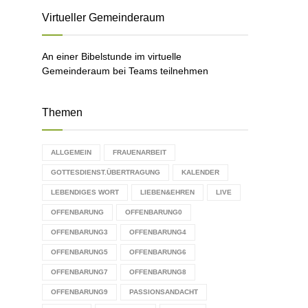
C
Virtueller Gemeinderaum
H
An einer Bibelstunde im virtuelle
Gemeinderaum bei Teams teilnehmen
Themen
ALLGEMEIN
FRAUENARBEIT
GOTTESDIENST.ÜBERTRAGUNG
KALENDER
LEBENDIGES WORT
LIEBEN&EHREN
LIVE
OFFENBARUNG
OFFENBARUNG0
OFFENBARUNG3
OFFENBARUNG4
OFFENBARUNG5
OFFENBARUNG6
OFFENBARUNG7
OFFENBARUNG8
OFFENBARUNG9
PASSIONSANDACHT