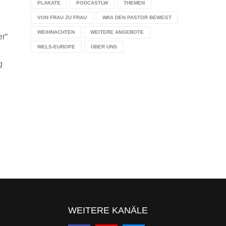
PLAKATE
PODCASTLW
THEMEN
VON FRAU ZU FRAU
WAS DEN PASTOR BEWEGT
WEIHNACHTEN
WEITERE ANGEBOTE
er“
WELS-EUROPE
ÜBER UNS
g
WEITERE KANÄLE