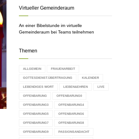
C
Virtueller Gemeinderaum
H
An einer Bibelstunde im virtuelle
Gemeinderaum bei Teams teilnehmen
Themen
ALLGEMEIN
FRAUENARBEIT
GOTTESDIENST.ÜBERTRAGUNG
KALENDER
LEBENDIGES WORT
LIEBEN&EHREN
LIVE
OFFENBARUNG
OFFENBARUNG0
OFFENBARUNG3
OFFENBARUNG4
OFFENBARUNG5
OFFENBARUNG6
OFFENBARUNG7
OFFENBARUNG8
OFFENBARUNG9
PASSIONSANDACHT