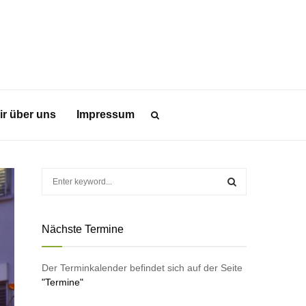
ir über uns
Impressum
S
e
a
S
r
Nächste Termine
c
E
h
f
A
Der Terminkalender befindet sich auf der Seite
o
"Termine"
r
R
: