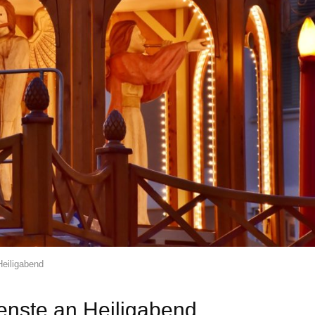
Heiligabend
ienste an Heiligabend