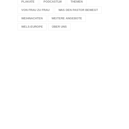
PLAKATE
PODCASTLW
THEMEN
VON FRAU ZU FRAU
WAS DEN PASTOR BEWEGT
WEIHNACHTEN
WEITERE ANGEBOTE
WELS-EUROPE
ÜBER UNS