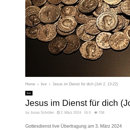
Home
live
Jesus im Dienst für dich (Joh 2, 13-22)
live
Jesus im Dienst für dich (J
by
Jonas Schröter
2. März 2024
0
708
Gottesdienst live Übertragung am 3. März 2024