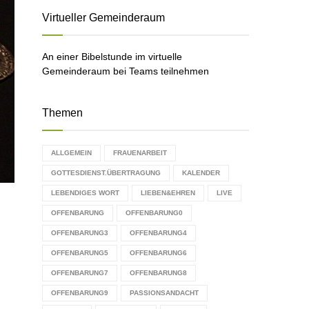
C
Virtueller Gemeinderaum
H
An einer Bibelstunde im virtuelle
Gemeinderaum bei Teams teilnehmen
Themen
ALLGEMEIN
FRAUENARBEIT
GOTTESDIENST.ÜBERTRAGUNG
KALENDER
LEBENDIGES WORT
LIEBEN&EHREN
LIVE
OFFENBARUNG
OFFENBARUNG0
OFFENBARUNG3
OFFENBARUNG4
OFFENBARUNG5
OFFENBARUNG6
OFFENBARUNG7
OFFENBARUNG8
OFFENBARUNG9
PASSIONSANDACHT