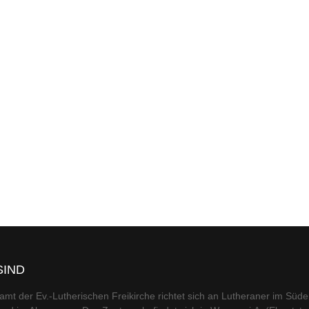
SIND
amt der Ev.-Lutherischen Freikirche richtet sich an Lutheraner im Süd