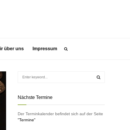
ir über uns
Impressum
S
e
a
S
r
Nächste Termine
c
E
h
f
A
Der Terminkalender befindet sich auf der Seite
o
"Termine"
r
R
: