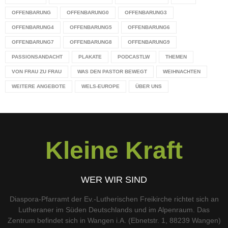
OFFENBARUNG
OFFENBARUNG0
OFFENBARUNG3
OFFENBARUNG4
OFFENBARUNG5
OFFENBARUNG6
OFFENBARUNG7
OFFENBARUNG8
OFFENBARUNG9
PASSIONSANDACHT
PLAKATE
PODCASTLW
THEMEN
VON FRAU ZU FRAU
WAS DEN PASTOR BEWEGT
WEIHNACHTEN
WEITERE ANGEBOTE
WELS-EUROPE
ÜBER UNS
Kleine Kraft
WER WIR SIND
Diaspora-Pfarramt der Ev.-Lutherischen Freikirche richtet sich an
Lutheraner im Süden Deutschlands und im Alpenraum. Das
Zentrum befindet sich in Wangen i.A. (Ebnetstr. 1, 88239 Wangen)