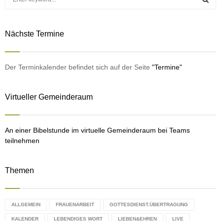
e
a
S
r
Nächste Termine
c
E
h
f
A
o
Der Terminkalender befindet sich auf der Seite
"Termine"
r
R
:
Virtueller Gemeinderaum
C
H
An einer Bibelstunde im virtuelle Gemeinderaum bei Teams
teilnehmen
Themen
ALLGEMEIN
FRAUENARBEIT
GOTTESDIENST.ÜBERTRAGUNG
KALENDER
LEBENDIGES WORT
LIEBEN&EHREN
LIVE