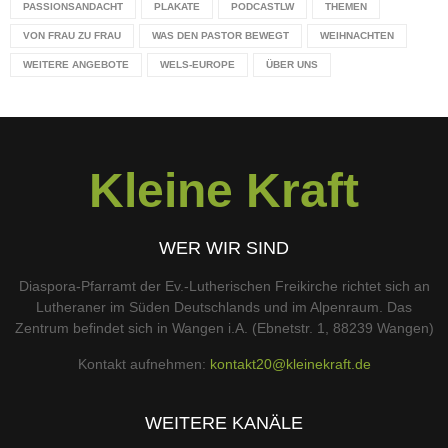
PASSIONSANDACHT
PLAKATE
PODCASTLW
THEMEN
VON FRAU ZU FRAU
WAS DEN PASTOR BEWEGT
WEIHNACHTEN
WEITERE ANGEBOTE
WELS-EUROPE
ÜBER UNS
Kleine Kraft
WER WIR SIND
Diaspora-Pfarramt der Ev.-Lutherischen Freikirche richtet sich an
Lutheraner im Süden Deutschlands und im Alpenraum. Das
Zentrum befindet sich in Wangen i.A. (Ebnetstr. 1, 88239 Wangen)
Kontakt aufnehmen:
kontakt20@kleinekraft.de
WEITERE KANÄLE