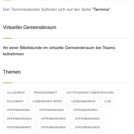
f
A
o
Der Terminkalender befindet sich auf der Seite
"Termine"
r
R
:
Virtueller Gemeinderaum
C
H
An einer Bibelstunde im virtuelle Gemeinderaum bei Teams
teilnehmen
Themen
ALLGEMEIN
FRAUENARBEIT
GOTTESDIENST.ÜBERTRAGUNG
KALENDER
LEBENDIGES WORT
LIEBEN&EHREN
LIVE
OFFENBARUNG
OFFENBARUNG0
OFFENBARUNG3
OFFENBARUNG4
OFFENBARUNG5
OFFENBARUNG6
OFFENBARUNG7
OFFENBARUNG8
OFFENBARUNG9