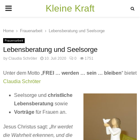
Kleine Kraft
PRIMARY
MENU
Home
Frauenarbeit
Lebensberatung und Seelsorge
Frauenarbeit
Lebensberatung und Seelsorge
by
Claudia Schröter
10. Juli 2020
0
1751
Unter dem Motto „
FREI … werden … sein … bleiben
“ bietet
Claudia Schröter
Seelsorge und
christliche
Lebensberatung
sowie
Vorträge
für Frauen an.
Jesus Christus sagt: „
Ihr werdet
die Wahrheit erkennen, und die