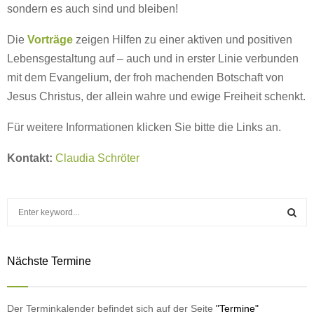
sondern es auch sind und bleiben!
Die
Vorträge
zeigen Hilfen zu einer aktiven und positiven
Lebensgestaltung auf – auch und in erster Linie verbunden
mit dem Evangelium, der froh machenden Botschaft von
Jesus Christus, der allein wahre und ewige Freiheit schenkt.
Für weitere Informationen klicken Sie bitte die Links an.
Kontakt:
Claudia Schröter
S
e
a
S
r
Nächste Termine
c
E
h
f
A
o
Der Terminkalender befindet sich auf der Seite
"Termine"