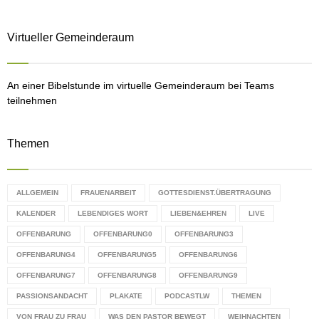
r
R
:
Virtueller Gemeinderaum
C
H
An einer Bibelstunde im virtuelle Gemeinderaum bei Teams
teilnehmen
Themen
ALLGEMEIN
FRAUENARBEIT
GOTTESDIENST.ÜBERTRAGUNG
KALENDER
LEBENDIGES WORT
LIEBEN&EHREN
LIVE
OFFENBARUNG
OFFENBARUNG0
OFFENBARUNG3
OFFENBARUNG4
OFFENBARUNG5
OFFENBARUNG6
OFFENBARUNG7
OFFENBARUNG8
OFFENBARUNG9
PASSIONSANDACHT
PLAKATE
PODCASTLW
THEMEN
VON FRAU ZU FRAU
WAS DEN PASTOR BEWEGT
WEIHNACHTEN