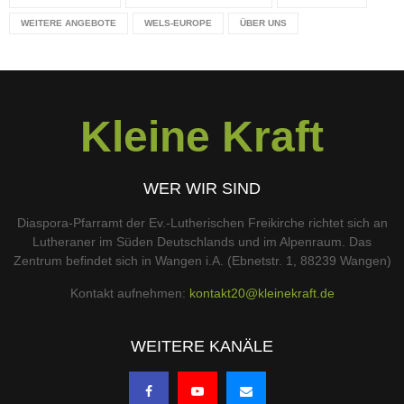
WEITERE ANGEBOTE
WELS-EUROPE
ÜBER UNS
Kleine Kraft
WER WIR SIND
Diaspora-Pfarramt der Ev.-Lutherischen Freikirche richtet sich an
Lutheraner im Süden Deutschlands und im Alpenraum. Das
Zentrum befindet sich in Wangen i.A. (Ebnetstr. 1, 88239 Wangen)
Kontakt aufnehmen:
kontakt20@kleinekraft.de
WEITERE KANÄLE